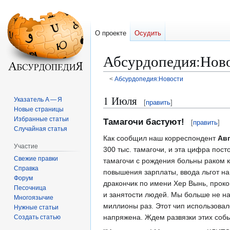
О проекте
Осудить
Абсурдопедия
:
Ново
<
Абсурдопедия:Новости
Перейти
Перейти
1 Июля
Указатель А — Я
[
править
]
к
к
Новые страницы
навигации
поиску
Избранные статьи
Тамагочи бастуют!
[
править
]
Случайная статья
Как сообщил наш корреспондент
Авг
Участие
300 тыс. тамагочи, и эта цифра пос
Свежие правки
тамагочи с рождения больны раком кр
Справка
повышения зарплаты, ввода льгот на
Форум
дракончик по имени Хер Вынь, проко
Песочница
и занятости людей. Мы больше не на
Многоязычие
миллионы раз. Этот чип использовал
Нужные статьи
напряжена. Ждем развязки этих событ
Создать статью