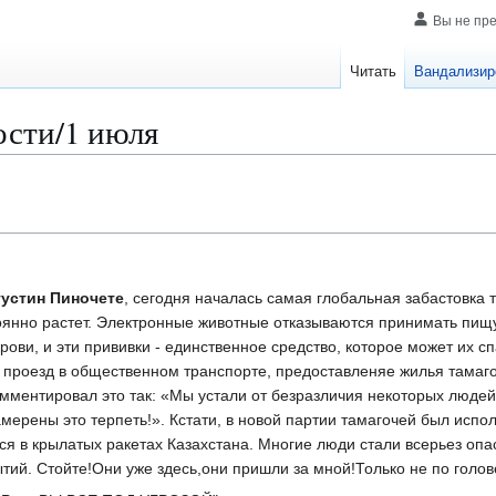
Вы не пр
Читать
Вандализир
сти/1 июля
устин Пиночете
, сегодня началась самая глобальная забастовка 
тоянно растет. Электронные животные отказываются принимать пищу,
ови, и эти прививки - единственное средство, которое может их с
 проезд в общественном транспорте, предоставленяе жилья тамаго
мментировал это так: «Мы устали от безразличия некоторых людей
мерены это терпеть!». Кстати, в новой партии тамагочей был испо
ся в крылатых ракетах Казахстана. Многие люди стали всерьез оп
ий. Стойте!Они уже здесь,они пришли за мной!Только не по голове