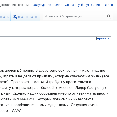
едставились системе
Обсуждение
Вклад
Создать учётную запись
Войти
П
овать
Журнал откатов
о
и
с
к
[
править
]
тамагочей в Японии. В забастовке сейчас принимают участие
 играть и не делают прививки, которые спасают им жизнь (все
пасти). Профсоюз тамагочей требует у правительства
чам, у которых возраст более 3-х месяцев. Лидер бастующих,
 к нам. Сколько наших собратьев умерло от невнимательности
льзован чип МА-124Н, который повысил их интеллект в
асаться порабощения этими существами. Ситуация очень
еее....АААА!!!