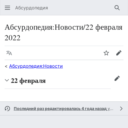
Абсурдопедия
Най
Абсурдопедия
:
Новости/22 февраля
2022
Язык
Шпионит
Пра
<
Абсурдопедия:Новости
22 февраля
прав
Последний раз редактировалась 4 года назад
участником