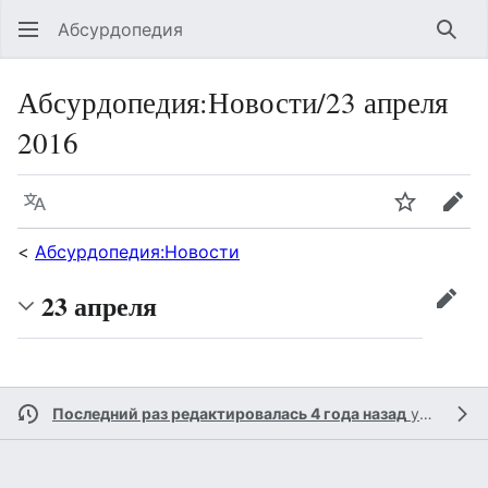
Абсурдопедия
Най
Абсурдопедия
:
Новости/23 апреля
2016
Язык
Шпионит
Пра
<
Абсурдопедия:Новости
23 апреля
прав
Последний раз редактировалась 4 года назад
участником