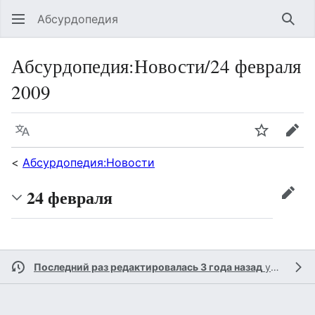
Абсурдопедия
Най
Абсурдопедия
:
Новости/24 февраля
2009
Язык
Шпионит
Пра
<
Абсурдопедия:Новости
24 февраля
прав
Последний раз редактировалась 3 года назад
участником