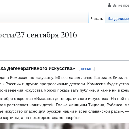
Вы не пр
Читать
Вандализир
сти/27 сентября 2016
ка дегенеративного искусства»
[
править
]
ана Комиссия по искусству. Еë возглавил лично Патриарх Кирилл.
 России» и другие прогрессивные деятели. Комиссия будет устра
роизведения искусства можно показывать публике, а какие ни в кое
октября откроется «Выставка дегенеративного искусства». На ней 
орая растлевает наших детей. Голые женщины Тициана, Рубенса, м
ье искусство опасно для русской нации и всей славянской расы»,
е картины, а на некоторые «даже насрёт».