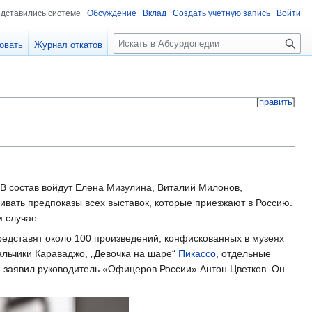
едставились системе
Обсуждение
Вклад
Создать учётную запись
Войти
П
овать
Журнал откатов
о
и
с
к
[
править
]
 В состав войдут Елена Мизулина, Виталий Милонов,
ивать предпоказы всех выставок, которые приезжают в Россию.
м случае.
представят около 100 произведений, конфискованных в музеях
альчики Караваджо, „Девочка на шаре“
Пикассо
, отдельные
 — заявил руководитель «Офицеров России» Антон Цветков. Он