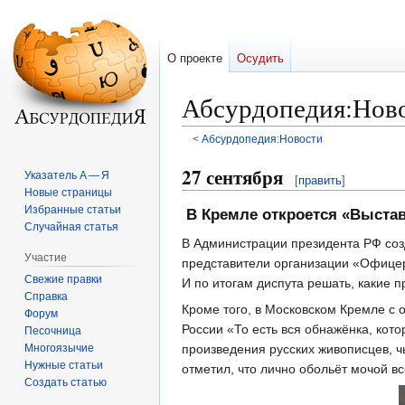
О проекте
Осудить
Абсурдопедия
:
Ново
<
Абсурдопедия:Новости
Перейти
Перейти
27 сентября
Указатель А — Я
[
править
]
к
к
Новые страницы
навигации
поиску
Избранные статьи
В Кремле откроется «Выстав
Случайная статья
В Администрации президента РФ созд
Участие
представители организации «Офицеры
Свежие правки
И по итогам диспута решать, какие п
Справка
Кроме того, в Московском Кремле с 
Форум
России «То есть вся обнажëнка, кот
Песочница
Многоязычие
произведения русских живописцев, ч
Нужные статьи
отметил, что лично обольëт мочой вс
Создать статью