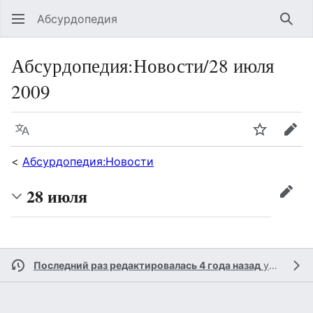
Абсурдопедия
Най
Абсурдопедия
:
Новости/28 июля
2009
Язык
Шпионит
Пра
<
Абсурдопедия:Новости
28 июля
прав
Последний раз редактировалась 4 года назад
участником