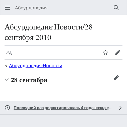
Абсурдопедия
Най
Абсурдопедия
:
Новости/28
сентября 2010
Язык
Шпионит
Пра
<
Абсурдопедия:Новости
28 сентября
прав
Последний раз редактировалась 4 года назад
участником