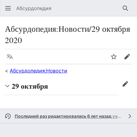
Абсурдопедия
Най
Абсурдопедия
:
Новости/29 октября
2020
Язык
Шпионит
Пра
<
Абсурдопедия:Новости
29 октября
прав
Последний раз редактировалась 6 лет назад
участником