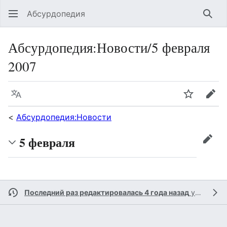
Абсурдопедия
Най
Абсурдопедия
:
Новости/5 февраля
2007
Язык
Шпионит
Пра
<
Абсурдопедия:Новости
5 февраля
прав
Последний раз редактировалась 4 года назад
участником