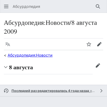
Абсурдопедия
Най
Абсурдопедия
:
Новости/8 августа
2009
Язык
Шпионит
Пра
<
Абсурдопедия:Новости
8 августа
прав
Последний раз редактировалась 4 года назад
участником