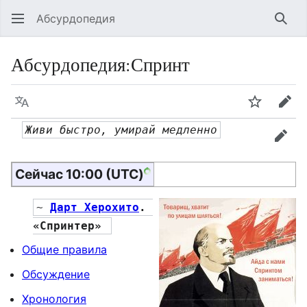
Абсурдопедия
Най
Абсурдопедия
:
Спринт
Язык
Шпионит
Пра
Живи быстро, умирай медленно
прав
Сейчас 10:00 (UTC)
~ 
Дарт Херохито
. 
«Спринтер» 
Общие правила
Обсуждение
Хронология