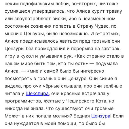
неким педофильским лобби, во-вторых, ничтоже
сумняшеся утверждалось, что Алиса курит травку
или злоупотребляет виски, ибо в неизменённом
состоянии сознания попасть в Страну Чудес, по
мнению Цензуры, было невозможно. И в-третьих,
Алисе предписывалось явиться пред грозные очи
Цензуры без промедления и перерыва на завтрак,
игру в кукол и умывания рук. «Как странно стало в
нашем мире быть тем, кто ты есть» — подумала
Алиса, — «мне и самой было бы интересно
посмотреть в грозные очи Цензуре. Очи синие я
видела, про очи чёрные слышала, про очи зелёные
читала у
Шекспира
, очи красные встречала у
программистов, жёлтые у Чеширского Кота, но
никогда не знала, что существуют очи грозные.
Может в них попала молния? Бедная
Цензура
! Если
она нуждается в моей помощи, то было бы