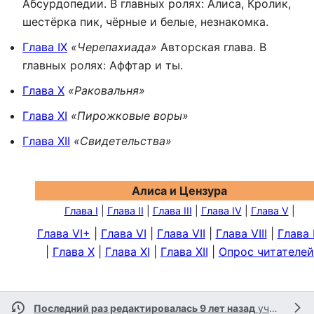
Абсурдопедии. В главных ролях: Алиса, Кролик,
шестёрка пик, чёрные и белые, незнакомка.
Глава IX
«Черепахиада»
Авторская глава. В
главных ролях: Аффтар и ты.
Глава X
«Раковальня»
Глава XI
«Пирожковые воры»
Глава XII
«Свидетельства»
Алиса и Цензура
Глава I
|
Глава II
|
Глава III
|
Глава IV
|
Глава V
|
Глава VI+
|
Глава VI
|
Глава VII
|
Глава VIII
|
Глава 
|
Глава X
|
Глава XI
|
Глава XII
|
Опрос читателей
Последний раз редактировалась 9 лет назад
участником