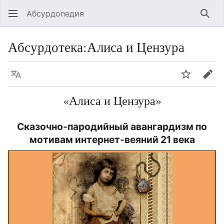
Абсурдопедия
Най
Абсурдотека
:
Алиса и Цензура
Язык
Шпионит
Пра
«Алиса и Цензура»
Сказочно-пародийный авангардизм по
мотивам интернет-веяний 21 века