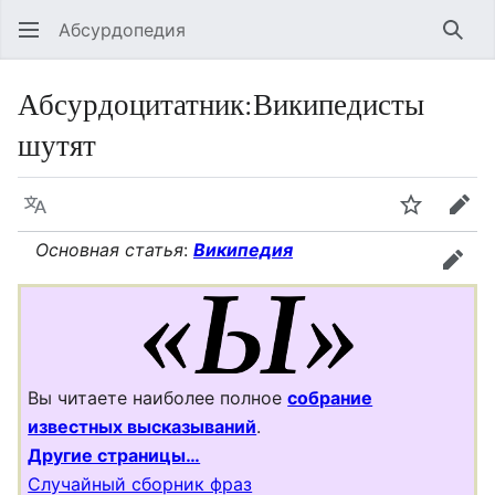
Абсурдопедия
Най
Абсурдоцитатник
:
Википедисты
шутят
Язык
Шпионит
Пра
Основная статья
:
Википедия
прав
Вы читаете наиболее полное
собрание
известных высказываний
.
Другие страницы…
Случайный сборник фраз