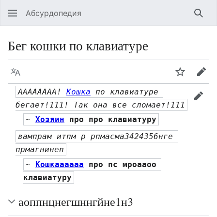
Абсурдопедия
Най
Бег кошки по клавиатуре
Язык
Шпионит
Пра
АААААААА! 
Кошка
 по клавиатуре 
прав
бегает!111! Так она все сломает!111
~ 
Хозяин
 про про клавиатуру
вампрам итпм р рпмасма3424356нге 
прмагнинеп
~ 
Кошкаааааа
 про пс мроааоо 
клавиатуру
аоппнцнегшннгйне1н3