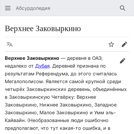
Абсурдопедия
Най
Верхнее Заковыркино
Язык
Шпионит
Пра
Верхнее Заковыркино
— деревня в ОАЭ,
прав
недалеко от
Дубая
. Деревней признана по
результатам Референдума, до этого считалась
Мегалополисом. Является самой крупной среди
четырёх Заковыркинских деревень, объединённых
в Заковыркинскую Четвёрку: Верхнее
Заковыркино, Нижнее Заковыркино, Западное
Заковыркино, Малое Заковыркино и Умм эль-
Кайвайн. (Необразованные люди ошибочно
предполагают, что тут какая-то ошибка, и в