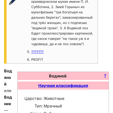
краеведческом музее имени П. И.
Субботина, 2. Змей Горыныч из
мультфильма "три богатыря на
дальних берегах", замаскированный
под трёх женщин, но с подписью
"водяной троек". 3. А Водяной лох
будет проиллюстрирован картинкой,
где нэсси говорит "не такое уж я и
чудовище, да и не лох совсем")
???????
PROFIT
Вод
Водяной
?
яно
й
Научная классификация
или
Вод
Царство:
Животные
ник
Тип:
Мрачный
—