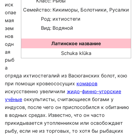
Класс:
Рыбы
иск
Семейство:
Кикиморы, Болотники, Русалки
опае
Род:
ихтиостеги
мая
Вид:
Водяной
зем
нов
Латинское название
одн
ая
Schuka klüka
рыб
а
отряда ихтиостегалий из Васюганских болот, кою
при помощи кровеососущих
комаров
искусственно увеличили
жидо
-
финно-угорские
учёные
оккультисты, считающиеся богами у
индусов, после чего он приспособился к обитанию
в водных средах. Известно, что он часто
прикидывается утопленником или освобождает
рыбу, если не из торговых, то хотя бы рыбацких