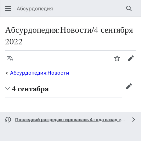
Абсурдопедия
Най
Абсурдопедия
:
Новости/4 сентября
2022
Язык
Шпионит
Пра
<
Абсурдопедия:Новости
4 сентября
прав
Последний раз редактировалась 4 года назад
участником