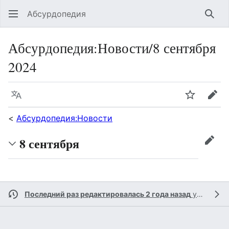
Абсурдопедия
Най
Абсурдопедия
:
Новости/8 сентября
2024
Язык
Шпионит
Пра
<
Абсурдопедия:Новости
8 сентября
прав
Последний раз редактировалась 2 года назад
участником