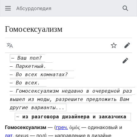
Абсурдопедия
Най
Гомосексуализм
Язык
Шпионит
Пра
— Ваш пол? 
прав
— Паркетный.  
— Во всех комнатах?  
— Во всех.  
— Гомосексуализм недавно в очередной раз 
вышел из моды, разрешите предложить Вам 
другие варианты...
~ 
из разговора дизайнера и заказчика 
Гомосексуализм
— (
греч.
— одинаковый и
ὁμός
лат.
sexus
— пол) — направление в дизайне