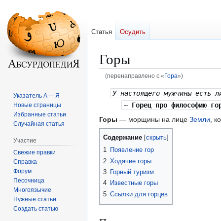
Статья
Осудить
Горы
(перенаправлено с «
Гора
»)
Перейти
Перейти
У настоящего мужчины есть л
Указатель А — Я
к
к
~
Горец про философию го
Новые страницы
навигации
поиску
Избранные статьи
Горы
— морщины на лице
Земли
, к
Случайная статья
Содержание
Участие
1
Появление гор
Свежие правки
2
Ходячие горы
Справка
Форум
3
Горный туризм
Песочница
4
Известные горы
Многоязычие
5
Ссылки для горцев
Нужные статьи
Создать статью