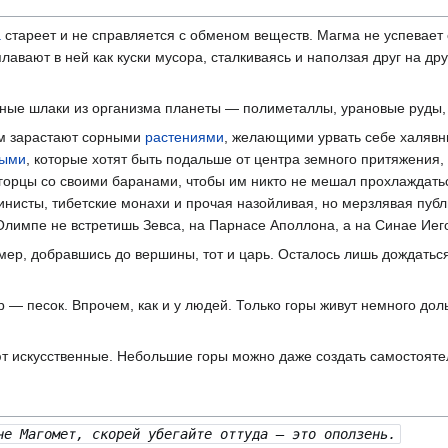
а
стареет и не справляется с обменом веществ. Магма не успевает 
авают в ней как куски мусора, сталкиваясь и наползая друг на др
зные шлаки из организма планеты — полиметаллы, урановые руды,
м зарастают сорными
растениями
, желающими урвать себе халявны
ными
, которые хотят быть подальше от центра земного притяжения, 
т горцы со своими баранами, чтобы им никто не мешал прохлаждат
инисты, тибетские монахи и прочая назойливая, но мерзлявая пу
 Олимпе не встретишь Зевса, на Парнасе Аполлона, а на Синае Иег
мер, добравшись до вершины, тот и царь. Осталось лишь дождатьс
 — песок. Впрочем, как и у людей. Только горы живут немного до
т искусственные. Небольшие горы можно даже создать самостоятел
не Магомет, скорей убегайте оттуда — это оползень.