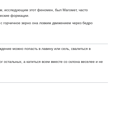
ом, исследующим этот феномен, был Магомет, часто
ческие формации.
с горчичное зерно она ловким движением через бедро
хождение можно попасть в лавину или сель, свалиться в
г остальных, а катиться всем вместе со склона веселее и не