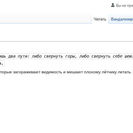
Вы не пр
Читать
Вандализир
ишь два пути: либо свернуть горы, либо свернуть себе шею
р.
оторые загораживают видимость и мешают плохому лётчику летать.