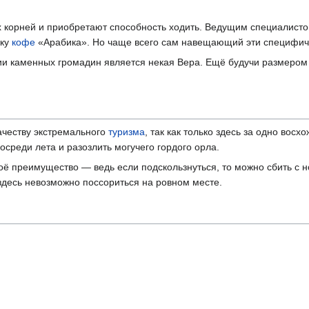
х корней и приобретают способность ходить. Ведущим специалист
чку
кофе
«Арабика». Но чаще всего сам навещающий эти специфи
 каменных громадин является некая Вера. Ещё будучи размером 
ачеству экстремального
туризма
, так как только здесь за одно вос
среди лета и разозлить могучего гордого орла.
оё преимущество — ведь если подскользнуться, то можно сбить с но
 здесь невозможно поссориться на ровном месте.