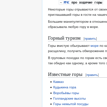
~
МЧС
про ходячие горы
Некоторые горы отрываются от свои
приглашавший горы в гости на чаше
Большим манипулятором в отношении
сбрасывала любую гору в море.
Горный туризм
[
править
]
Горы вчистую обыгрывают
море
по к
расщелину, получить обморожение по
В груповых походах по горам есть св
так обидно как одному, а кроме того
Известные горы
[
править
]
Кавказ
Кудыкина гора
Воробьёвы горы
Голландские высоты
Горы немытой посуды