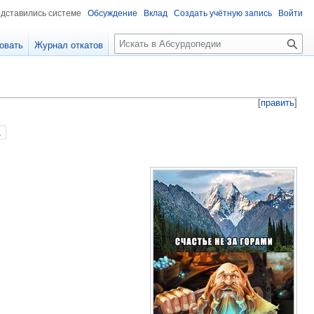
едставились системе
Обсуждение
Вклад
Создать учётную запись
Войти
П
овать
Журнал откатов
о
и
с
к
[
править
]
.