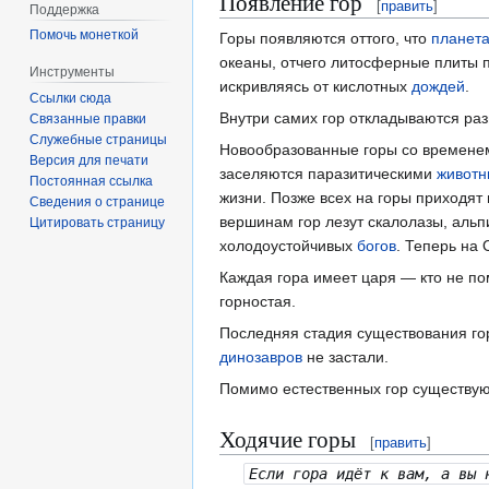
Появление гор
[
править
]
Поддержка
Помочь монеткой
Горы появляются оттого, что
планет
океаны, отчего литосферные плиты пл
Инструменты
искривляясь от кислотных
дождей
.
Ссылки сюда
Внутри самих гор откладываются ра
Связанные правки
Служебные страницы
Новообразованные горы со времене
Версия для печати
заселяются паразитическими
живот
Постоянная ссылка
жизни. Позже всех на горы приходя
Сведения о странице
вершинам гор лезут скалолазы, альп
Цитировать страницу
холодоустойчивых
богов
. Теперь на
Каждая гора имеет царя — кто не по
горностая.
Последняя стадия существования гор
динозавров
не застали.
Помимо естественных гор существую
Ходячие горы
[
править
]
Если гора идёт к вам, а вы 