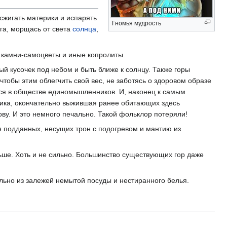
сжигать материки и испарять
Гномья мудрость
уга, морщась от света
солнца
,
 камни-самоцветы и иные копролиты.
й кусочек под небом и быть ближе к солнцу. Также горы
чтобы этим облегчить свой вес, не заботясь о здоровом образе
ься в обществе единомышленников. И, наконец к самым
блика, окончательно выжившая ранее обитающих здесь
ову. И это немного печально. Такой фольклор потеряли!
я подданных, несущих трон с подогревом и мантию из
льше. Хоть и не сильно. Большинство существующих гор даже
ьно из залежей немытой посуды и нестиранного белья.