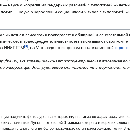
я
— наука о корреляции гендерных различий с типологией жилетны
ология
— наука о корреляции соционических типов с типологией ж
ая жилетная психология подвергается обширной и основательной 
изических и трансцендентальных гипотез высказывают свои компет
[
3
]
лава НИИПГТМ
, на VI съезде по вопросам гектаплазменной
геронто
 эрудиции, экзистенциально-антропоцентрическая жилетная пс
же конвергенции деструктивной ментальности и перманентно к
щий получить фото ауры, на которых видны такие ее характеристики, как
ских элементов Луны — это гелий-3, запасы которого в верхних слоях 
 в недрах планеты его не более нескольких сотен килограммов. Гелий-3