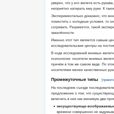
уверен, что у его жилета есть рукав
неприятно натирать ему руки. К тако
Экспериментально доказано, что мн
поместить с холодные условия, то о
согревать. Разумеется, такой экспе
закалённости.
Именно этот тип является самым це
исследовательские центры на постоя
В ходе исследований мнимых жилетн
психологии: носители мнимых жилетн
причём в том же самом виде. По это
носителями менее качественных рука
Промежуточные типы
[
правит
На последнем съезде последователей
предложение о том, что существующ
включить в нее как минимум два про
несуществующе-воображаемые
времени совершенно не задумывал