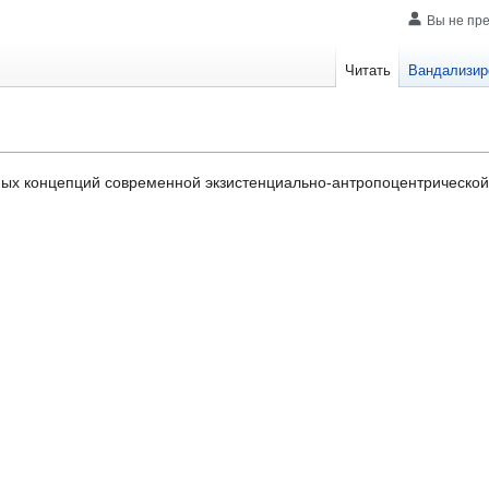
Вы не пр
Читать
Вандализир
ых концепций современной экзистенциально-антропоцентрической