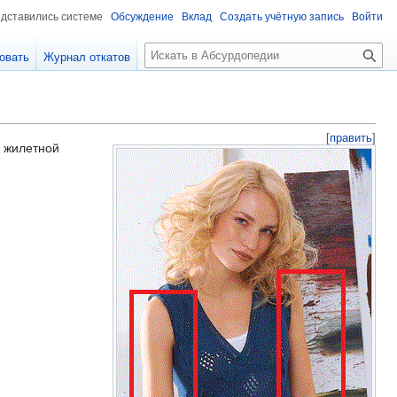
едставились системе
Обсуждение
Вклад
Создать учётную запись
Войти
П
овать
Журнал откатов
о
и
с
к
[
править
]
 жилетной