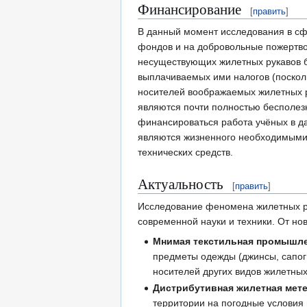
Финансирование
[
править
]
В данный момент исследования в сф
фондов и на добровольные пожертвов
несуществующих жилетных рукавов б
выплачиваемых ими налогов (поскол
носителей воображаемых жилетных р
являются почти полностью бесполез
финансироваться работа учёных в д
являются жизненного необходимыми 
технических средств.
Актуальность
[
править
]
Исследование феномена жилетных ру
современной науки и техники. От но
Мнимая текстильная промышл
предметы одежды (джинсы, сапоги
носителей других видов жилетных
Дистрибутивная жилетная мет
территории на погодные условия 