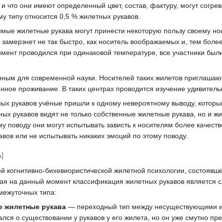
а, и что они имеют определенный цвет, состав, фактуру, могут согре
му типу относится 0,5 % жилетных рукавов.
имые жилетные рукава могут принести некоторую пользу своему но
н замерзнет не так быстро, как носитель воображаемых и, тем боле
римент проводился при одинаковой температуре, все участники был
нным для современной науки. Носителей таких жилетов приглашают
нное проживание. В таких центрах проводится изучение удивител
ых рукавов учёные пришли к одному невероятному выводу, которы
ых рукавов видят не только собственные жилетные рукава, но и ж
му поводу они могут испытывать зависть к носителям более качеств
вов или не испытывать никаких эмоций по этому поводу.
ь
]
 когнитивно-бихевиористической жилетной психологии, состоявше
ая на данный момент классификация жилетных рукавов является 
межуточных типа:
 жилетные рукава
— переходный тип между несуществующими и в
ся о существовании у рукавов у его жилета, но он уже смутно пред