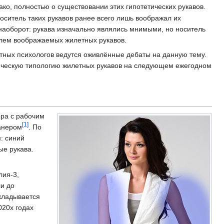
ако, полностью о существовании этих гипотетических рукавов.
итель таких рукавов ранее всего лишь воображал их
 наоборот: рукава изначально являлись мнимыми, но носитель
елем воображаемых жилетных рукавов.
етных психологов ведутся оживлённые дебаты на данную тему.
ссическую типологию жилетных рукавов на следующем ежегодном
ора с рабочим
[
1
]
канером
. По
: синий
ые рукава.
лия-3,
ли до
кладывается
020х годах