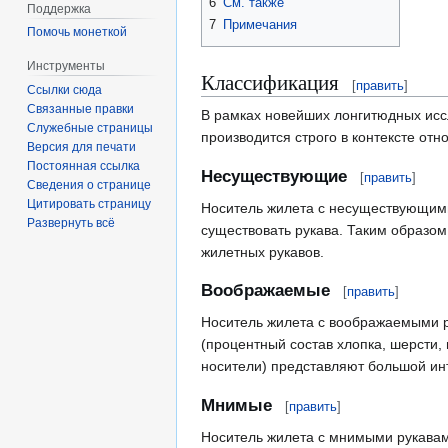
6
См. также
Поддержка
7
Примечания
Помочь монеткой
Инструменты
Классификация
[
править
]
Ссылки сюда
Связанные правки
В рамках новейших лонгитюдных иссл
Служебные страницы
производится строго в контексте отн
Версия для печати
Постоянная ссылка
Несуществующие
[
править
]
Сведения о странице
Цитировать страницу
Носитель жилета с несуществующими
Развернуть всё
существовать рукава. Таким образом
жилетных рукавов.
Воображаемые
[
править
]
Носитель жилета с воображаемыми ру
(процентный состав хлопка, шерсти, 
носители) представляют большой инт
Мнимые
[
править
]
Носитель жилета с мнимыми рукавами