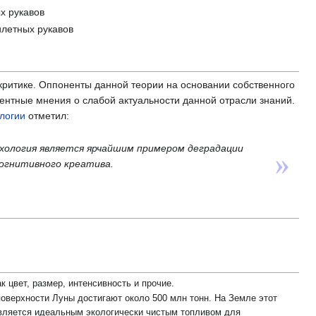
х рукавов
илетных рукавов
критике. Оппоненты данной теории на основании собственного
ентные мнения о слабой актуальности данной отрасли знаний.
логии
отметил:
ихология является ярчайшим примером деградации
огнитивного креатива.
 цвет, размер, интенсивность и прочие.
поверхности Луны достигают около 500 млн тонн. На Земле этот
 является идеальным экологически чистым топливом для