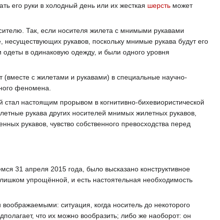
вать его руки в холодный день или их жесткая
шерсть
может
сителю. Так, если носителя жилета с мнимыми рукавами
е, несуществующих рукавов, поскольку мнимые рукава будут его
и одеты в одинаковую одежду, и были одного уровня
 (вместе с жилетами и рукавами) в специальные научно-
ьного феномена.
й стал настоящим прорывом в когнитивно-бихевиористической
илетные рукава других носителей мнимых жилетных рукавов,
енных рукавов, чувство собственного превосходства перед
мся 31 апреля 2015 года, было высказано конструктивное
слишком упрощённой, и есть настоятельная необходимость
оображаемыми: ситуация, когда носитель до некоторого
полагает, что их можно вообразить; либо же наоборот: он