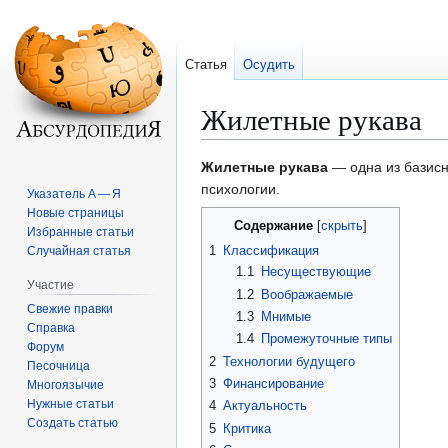
Статья
Осудить
Жилетные рукава
Перейти
Перейти
Жилетные рукава
— одна из базисн
к
к
психологии.
Указатель А — Я
навигации
поиску
Новые страницы
Содержание
Избранные статьи
1
Классификация
Случайная статья
1.1
Несуществующие
Участие
1.2
Воображаемые
Свежие правки
1.3
Мнимые
Справка
1.4
Промежуточные типы
Форум
2
Технологии будущего
Песочница
3
Финансирование
Многоязычие
Нужные статьи
4
Актуальность
Создать статью
5
Критика