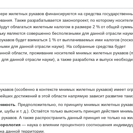
ере жилетных рукавов финансируются на средства государственны
ания. Также разрабатывается законопроект, по которому носител
удут облагаться жилетным налогом в размере 2 % от общей сумм
ьку являются совершенно бесполезными для данной отрасли науки
укавов будет взиматься 1 % от выплачиваемых ими налогов (поско
ными для данной отрасли науки). На собранные средства будет
анной области, проживание носителей мнимых жилетных рукавов (п
для данной отрасли науки), а также разработка и выпуск необход
кавов (особенно в контексте мнимых жилетных рукавов) имеет ог
вейших достижений в этой области напрямую зависит развитие таки
енность
. Предположительно, по принципу мнимых жилетных рукав
, шубы и т. д.). Остаётся только выяснить принцип действия мнимы
 рукавов. А также распространить данный принцип не только на жи
еорология
— наука о влиянии процентного соотношения индивидуу
на данной территории.