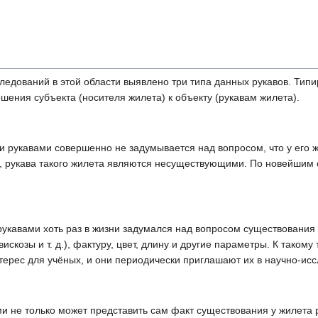
едований в этой области выявлено три типа данных рукавов. Тип
ошения субъекта (носителя жилета) к объекту (рукавам жилета).
 рукавами совершенно не задумывается над вопросом, что у его ж
, рукава такого жилета являются несуществующими. По новейшим 
кавами хоть раз в жизни задумался над вопросом существования у
вискозы и т. д.), фактуру, цвет, длину и другие параметры. К таком
ерес для учёных, и они периодически приглашают их в научно-исс
 не только может представить сам факт существования у жилета ру