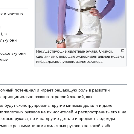
х и частных
и
ы
), с
льку они
Несуществующие жилетные рукава. Снимок,
оскольку они
сделанный с помощью экспериментальной модели
имых
инфракрасно-лучевого жилетосканера
ромный потенциал и играет решающую роль в развитии
х принципиально важных отраслей знаний, как:
ов будут сконструированы другие мнимые делали и даже
х жилетных рукавов на их носителей и распространить его и на
летные рукава, но и на другие детали и предметы одежды.
мов с разными типами жилетных рукавов на какой-либо