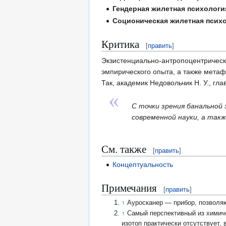
Гендерная жилетная психологи
Соционическая жилетная псих
Критика
[
править
]
Экзистенциально-антропоцентрическ
эмпирического опыта, а также метаф
Так, академик Недовольчик Н. У., г
С точки зрения банальной
современной науки, а так
См. также
[
править
]
Концептуальность
Примечания
[
править
]
↑
Ауросканер — прибор, позволяю
↑
Самый перспективный из химиче
изотоп практически отсутствует,