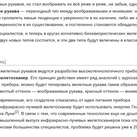
х рукавов, но стал воображать их всё реже и реже, не забыв, одн
е рукава
— переходный тип между воображаемыми и мнимыми: нос
 проявлять явные тенденции к уверенности в их наличии; либо же
веренности в их существовании, и постепенно становится обладат
циалистов, и теперь в кругах когнитивно-бихевиористических жил
ух новых типов состоится, и эти два типа будут включены в кла
ить
]
 жилетных рукавов ведутся разработки высокотехнологичного приб
жилетосканер
. Его принцип действия имеет ряд аналогий с аурос
 прибора, можно будет типировать жилетные рукава таким образом
желтый оттенок — воображаемые рукава, красный оттенок — мним
временным, его создатели отказались от идеи питания прибора
инфракрасно-лучевой жилетосканер будет использовать энергию Ге
[
2
]
на Луне
. В связи с тем, что современные технологии еще не дош
ромышленный выпуск инфракрасно-лучевых жилетосканеров пока от
нозам большинства специалистов, проблема будет решена уже в 2