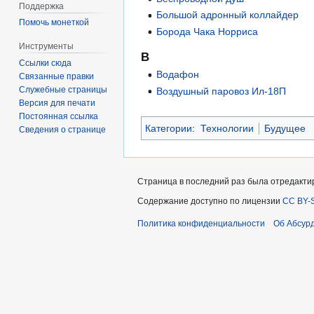
Поддержка
Большой адронный коллайдер
Помочь монеткой
Борода Чака Норриса
Инструменты
В
Ссылки сюда
Водафон
Связанные правки
Служебные страницы
Воздушный паровоз Ил-18П
Версия для печати
Постоянная ссылка
Категории
:
Технологии
Будущее
Сведения о странице
Страница в последний раз была отредактир
Содержание доступно по лицензии
CC BY-S
Политика конфиденциальности
Об Абсур