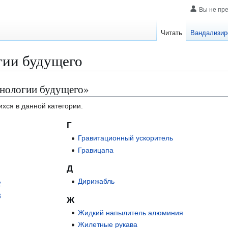
Вы не пр
Читать
Вандализир
гии будущего
хнологии будущего»
ихся в данной категории.
Г
Гравитационный ускоритель
Гравицапа
Д
Дирижабль
2
3
Ж
Жидкий напылитель алюминия
Жилетные рукава