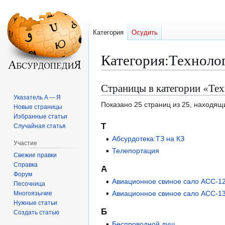
Категория
Осудить
Категория
:
Техноло
Страницы в категории «Те
Перейти
Перейти
к
к
Указатель А — Я
Показано 25 страниц из 25, находящ
Новые страницы
навигации
поиску
Избранные статьи
Т
Случайная статья
Абсурдотека:ТЗ на КЗ
Участие
Телепортация
Свежие правки
Справка
А
Форум
Авиационное свиное сало АСС-1
Песочница
Авиационное свиное сало АСС-1
Многоязычие
Нужные статьи
Б
Создать статью
Беспроводной душ