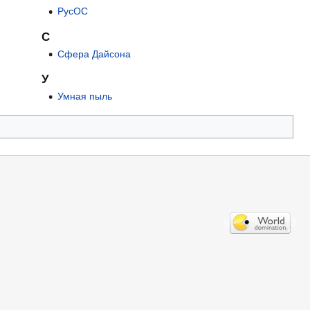
РусОС
С
Сфера Дайсона
У
Умная пыль