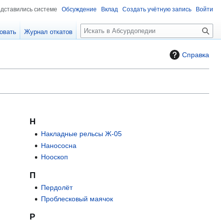
едставились системе
Обсуждение
Вклад
Создать учётную запись
Войти
П
овать
Журнал откатов
о
и
Справка
с
к
Н
Накладные рельсы Ж-05
Нанососна
Нооскоп
П
Пердолёт
Проблесковый маячок
Р