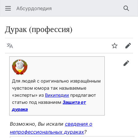
Абсурдопедия
Най
Дурак (профессия)
Язык
Шпионит
Пра
прав
Для людей с оригинально извращённым
чувством юмора так называемые
«эксперты» из
Википедии
предлагают
статью под названием
Защита от
дурака
Возможно, Вы искали
сведения о
непрофессиональных дураках
?