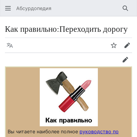
Абсурдопедия
Най
Как правильно
:
Переходить дорогу
Язык
Шпионит
Пра
прав
Вы читаете наиболее полное
руководство по