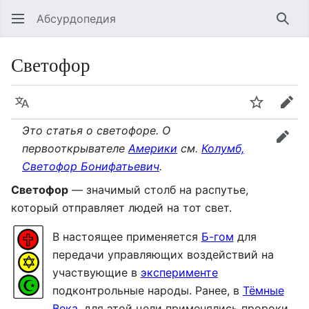
Абсурдопедия
Най
Светофор
Язык
Шпионит
Пра
Это статья о светофоре. О
прав
первооткрывателе
Америки
см.
Колумб,
Светофор Бонифатьевич
.
Светофор
— значимый столб на распутье,
который отправляет людей на тот свет.
В настоящее применяется
Б-гом
для
передачи управляющих воздействий на
участвующие в
эксперименте
подконтрольные народы. Ранее, в
Тёмные
Века
, для этой цели применялись пророки,