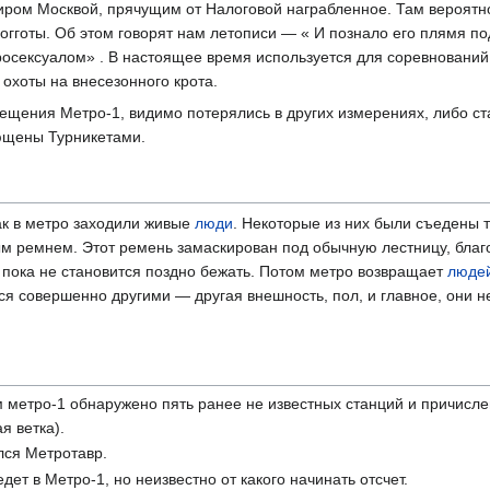
иром Москвой, прячущим от Налоговой награбленное. Там вероятн
гготы. Об этом говорят нам летописи — « И познало его плямя по
росексуалом» . В настоящее время используется для соревнований
 охоты на внесезонного крота.
ещения Метро-1, видимо потерялись в других измерениях, либо ст
ющены Турникетами.
ак в метро заходили живые
люди
. Некоторые из них были съедены 
ым ремнем. Этот ремень замаскирован под обычную лестницу, благ
 пока не становится поздно бежать. Потом метро возвращает
люде
ся совершенно другими — другая внешность, пол, и главное, они н
м метро-1 обнаружено пять ранее не известных станций и причисл
я ветка).
лся Метротавр.
дет в Метро-1, но неизвестно от какого начинать отсчет.