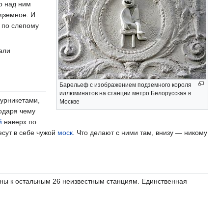
о над ним
дземное. И
 по слепому
али
Барельеф с изображением подземного короля
иллюминатов на станции метро Белорусская в
турникетами,
Москве
одаря чему
й
наверх по
есут в себе чужой
моск
. Что делают с ними там, внизу — никому
ены к остальным 26 неизвестным станциям. Единственная