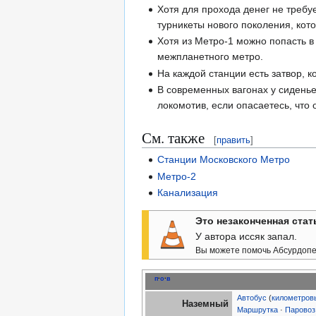
Хотя для прохода денег не треб
турникеты нового поколения, кот
Хотя из Метро-1 можно попасть в
межпланетного метро.
На каждой станции есть затвор, 
В современных вагонах у сидень
локомотив, если опасаетесь, что 
См. также
[
править
]
Станции Московского Метро
Метро-2
Канализация
Это незаконченная стат
У автора иссяк запал.
Вы можете помочь Абсурдопед
п
·
о
·
в
Автобус
(
километров
Наземный
Маршрутка
·
Паровоз