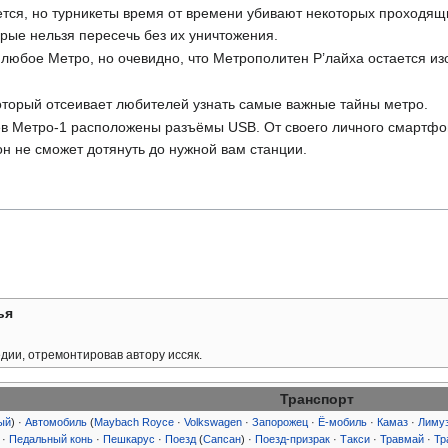
уется, но турникеты время от времени убивают некоторых проход
орые нельзя пересечь без их уничтожения.
 любое Метро, но очевидно, что Метрополитен Р’лайха остается и
который отсеивает любителей узнать самые важные тайны метро.
ев Метро-1 расположены разъёмы USB. От своего личного смартфо
он не сможет дотянуть до нужной вам станции.
ья
ии, отремонтировав автору иссяк.
Транспорт
ый
) ·
Автомобиль
(
Maybach Royce
·
Volkswagen
·
Запорожец
·
Ё-мобиль
·
Камаз
·
Лиму
·
Педальный конь
·
Пешкарус
·
Поезд
(
Сапсан
) ·
Поезд-призрак
·
Такси
·
Травмай
·
Тр