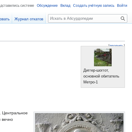
едставились системе
Обсуждение
Вклад
Создать учётную запись
Войти
П
овать
Журнал откатов
о
и
с
к
[
править
]
Диггер-шоггот,
основной обитатель
Метро-1
. Центральное
м вечно