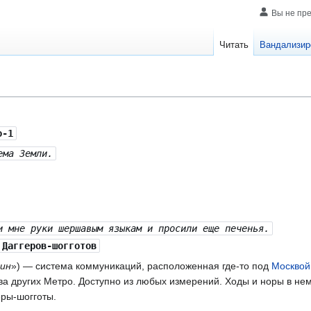
Вы не пр
Читать
Вандализир
о-1
ема Земли.
и мне руки шершавым языкам и просили еще печенья.
Даггеров-шогготов
дин
») — система коммуникаций, расположенная где-то под
Москвой
ва других Метро. Доступно из любых измерений. Ходы и норы в не
ры-шогготы.