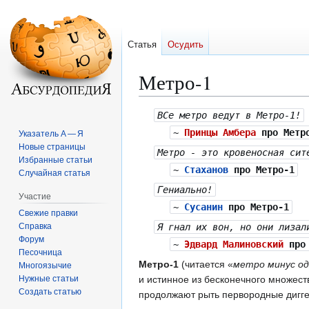
Статья
Осудить
Метро-1
Перейти
Перейти
ВСе метро ведут в Метро-1!
к
к
~
Принцы Амбера
про Метр
Указатель А — Я
навигации
поиску
Новые страницы
Метро - это кровеносная сит
Избранные статьи
~
Стаханов
про Метро-1
Случайная статья
Гениально!
Участие
~
Сусанин
про Метро-1
Свежие правки
Справка
Я гнал их вон, но они лизал
Форум
~
Эдвард Малиновский
про 
Песочница
Метро-1
(читается «
метро минус о
Многоязычие
Нужные статьи
и истинное из бесконечного множест
Создать статью
продолжают рыть первородные дигге