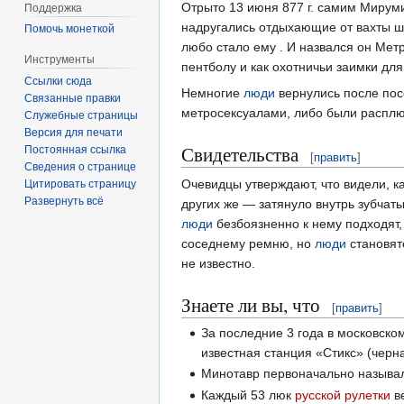
Отрыто 13 июня 877 г. самим Мирум
Поддержка
надругались отдыхающие от вахты шо
Помочь монеткой
любо стало ему . И назвался он Мет
Инструменты
пентболу и как охотничьи заимки для
Ссылки сюда
Немногие
люди
вернулись после пос
Связанные правки
метросексуалами, либо были распл
Служебные страницы
Версия для печати
Свидетельства
Постоянная ссылка
[
править
]
Сведения о странице
Очевидцы утверждают, что видели, к
Цитировать страницу
Развернуть всё
других же — затянуло внутрь зубчат
люди
безбоязненно к нему подходят,
соседнему ремню, но
люди
становят
не известно.
Знаете ли вы, что
[
править
]
За последние 3 года в московско
известная станция «Стикс» (черна
Минотавр первоначально называ
Каждый 53 люк
русской рулетки
ве