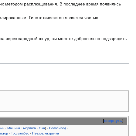
ящих методом расплющивания. В последнее время появились
золированным. Гипотетически он является частью
на через зарядный шнур, вы можете добровольно подзарядить
свернуть
зин
·
Машина Тьюринга
·
Ока
) ·
Велосипед
·
актор
·
Троллейбус
·
Пьезоэлектричка