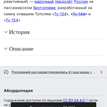
реактивный
) —
марочный
пердолёт
России
на
пассажирском
биотопливе
, разработанный на
смену опавшим Туполям «
Ту-134
»,
«
Ту-144
»
и
«
Ту-154
».
История
Описание
Последний раз редактировалась 4 года назад
участником
Абсурдопедия
Содержание доступно по лицензии
CC BY-SA 4.0
(если
не указано иное).