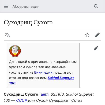
Абсурдопедия
Най
Суходрищ Сухого
Язык
Шпионит
Пра
прав
Для людей с оригинально извращённым
чувством юмора так называемые
«эксперты» из
Википедии
предлагают
статью под названием
Sukhoi Superjet
100
Суходрищ Сухого
(
англ.
SSJ100, Sukhoi Superjet
100
—
СССР
или Сухой Суперджет Сотка