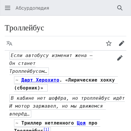
Абсурдопедия
Най
Троллейбус
Язык
Шпионит
Пра
Если автобусу изменит жена —
прав
Он станет
Троллейбусом…
~ 
Дарт Херохито
. «Лирические хокку 
(сборник)» 
В кабине нет шофёра, но троллейбус идёт
И мотор заржавел, но мы движемся 
вперёд…
~ 
Триллер нетленного 
Цоя
 про 
[
1
]
Троллейбус