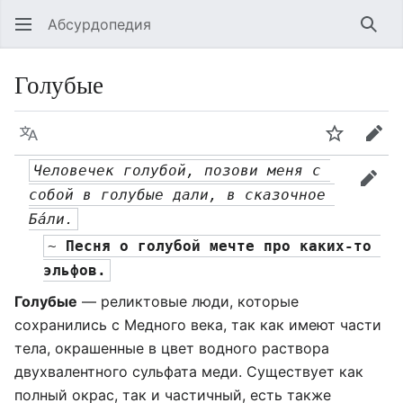
Абсурдопедия
Най
Голубые
Язык
Шпионит
Пра
Человечек голубой, позови меня с 
прав
собой в голубые дали, в сказочное 
Бáли.
~ 
Песня о голубой мечте про каких-то 
эльфов.
Голубые
— реликтовые люди, которые
сохранились с Медного века, так как имеют части
тела, окрашенные в цвет водного раствора
двухвалентного сульфата меди. Существует как
полный окрас, так и частичный, есть также