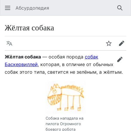
Абсурдопедия
Най
Жёлтая собака
Язык
Шпионит
Пра
Жёлтая собака
— особая порода
собак
прав
Баскервиллей
, которая, в отличие от обычных
собак этого типа, светится не зелёным, а жёлтым.
Собака нападала на
пилота Огромного
боевого робота