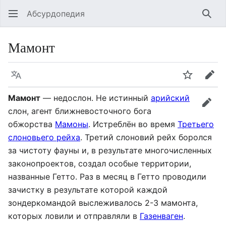
Абсурдопедия
Най
Мамонт
Язык
Шпионит
Пра
Мамонт
— недослон. Не истинный
арийский
прав
слон, агент ближневосточного бога
обжорства
Мамоны
. Истреблён во время
Третьего
слоновьего рейха
. Третий слоновий рейх боролся
за чистоту фауны и, в результате многочисленных
законопроектов, создал особые территории,
названные Гетто. Раз в месяц в Гетто проводили
зачистку в результате которой каждой
зондеркомандой выслеживалось 2-3 мамонта,
которых ловили и отправляли в
Газенваген
.