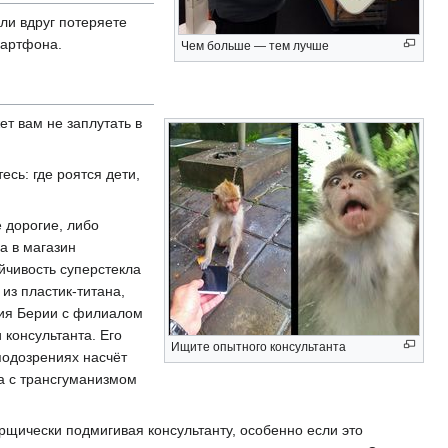
ли вдруг потеряете
мартфона.
Чем больше — тем лучше
т вам не заплутать в
сь: где роятся дети,
 дорогие, либо
а в магазин
йчивость суперстекла
из пластик-титана,
тия Берии с филиалом
 консультанта. Его
Ищите опытного консультанта
подозрениях насчёт
а с трансгуманизмом
рщически подмигивая консультанту, особенно если это