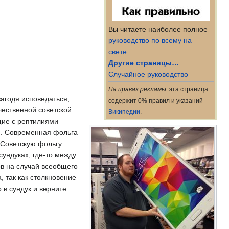
Вы читаете наиболее полное
руководство по всему на
свете
.
Другие страницы…
Случайное руководство
На правах рекламы:
эта страница
загодя исповедаться,
содержит 0% правил и указаний
чественной советской
Википедии
.
щие с рептилиями
м. Современная фольга
 Советскую фольгу
сундуках, где-то между
в на случай всеобщего
, так как столкновение
 в сундук и верните