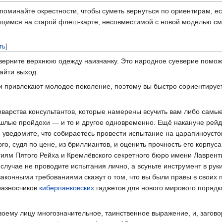
поминайте окрестности, чтобы суметь вернуться по ориентирам, ес
анящимся на старой флеш-карте, несовместимой с новой моделью с
ть
]
ыверните верхнюю одежду наизнанку. Это народное суеверие поможе
айти выход.
привлекают молодое поколение, поэтому вы быстро сориентируете
варства консультантов, которые намерены всучить вам либо самые
лые пройдохи — и то и другое одновременно. Ещё накануне рейд
ем уведомите, что собираетесь провести испытание на царапиноусто
о, судя по цене, из бриллиантов, и оценить прочность его корпуса 
иям Пятого Рейха и Кремлёвского секретного бюро имени Лаврен
случае не проводите испытания лично, а всуньте инструмент в руки
конными требованиями скажут о том, что вы были правы в своих 
 разносчиков
киберпанковских
гаджетов для нового мирового порядк
воему лицу многозначительное, таинственное выражение, и, загово