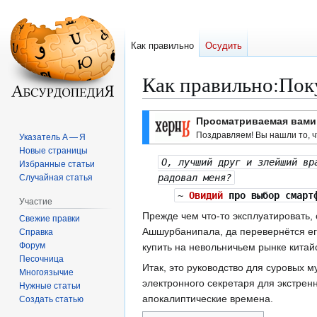
Как правильно
Осудить
Как правильно
:
Пок
Перейти
Перейти
Просматриваемая вами 
к
к
Поздравляем! Вы нашли то, ч
Указатель А — Я
навигации
поиску
Новые страницы
О, лучший друг и злейший вр
Избранные статьи
радовал меня?
Случайная статья
~
Овидий
про выбор смартф
Участие
Прежде чем что-то эксплуатировать, 
Свежие правки
Ашшурбанипала, да перевернётся ег
Справка
Форум
купить на невольничьем рынке китайс
Песочница
Итак, это руководство для суровых
Многоязычие
электронного секретаря для экстрен
Нужные статьи
апокалиптические времена.
Создать статью