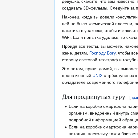
девушка, скажите, что вам известн
создавать 3D-фильмы. Следуйте за 
Наконец, когда вы довели консульта
ней не было космической плесени,
пакетика в упаковке, чтобы исключит
WiFi. Если попытка удалась, то скач
Пройдя все тесты, вы можете, након
жене, детям,
Господу Богу
, чтобы вс
сторону световой телеграф и голуби
Это потом, придя домой, вы выпаяе
пропатченный
UNIX
с трёхступенчат
обладателе современного телефонно
Для продвинутых гуру
[
пра
Если на коробке смартфона нарис
организм, внедрённый внутрь сма
подробной информацией обращай
Если на коробке смартфона нарис
питания, поскольку такая близост