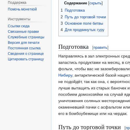
Поддержка
Содержание
Помочь монеткой
1
Подготовка
2
Путь до торговой точки
Инструменты
3
Основное поле битвы
Ссылки сюда
4
Для продвинутых гуру
Связанные правки
Служебные страницы
Версия для печати
Подготовка
[
править
]
Постоянная ссылка
Сведения о странице
Направляясь в зал электронных средс
Цитировать страницу
запастись продуктами на месяц, в с
фольги, чтобы вас не зазомбировал
Нибиру
, антарктической базой нацис
не подойдёт, так как она, с вероят
лучше вытащить из старых баночек из
пособием домохозяйки на случай яде
уничтожения соляных месторожден
окаменевшей пачки с асфальтом или 
его в бомбоубежище или на чердак.
Путь до торговой точки
[
пр