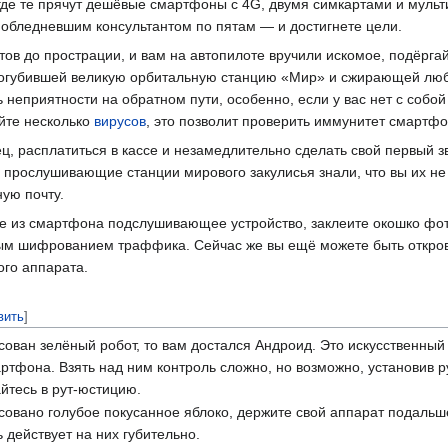
о, где те прячут дешёвые смартфоны с 4G, двумя симкартами и му
побледневшим консультантом по пятам — и достигнете цели.
нтов до прострации, и вам на автопилоте вручили искомое, подёрга
 погубившей великую орбитальную станцию «Мир» и сжирающей лю
ь неприятности на обратном пути, особенно, если у вас нет с собо
айте несколько
вирусов
, это позволит проверить иммунитет смартфо
ец, расплатиться в кассе и незамедлительно сделать свой первый 
е прослушивающие станции мирового закулисья знали, что вы их не
ную почту.
те из смартфона подслушивающее устройство, заклеите окошко фот
ым шифрованием траффика. Сейчас же вы ещё можете быть открове
го аппарата.
вить
]
ован зелёный робот, то вам достался Андроид. Это искусственный
ртфона. Взять над ним контроль сложно, но возможно, установив р
тесь в рут-юстицию.
овано голубое покусанное яблоко, держите свой аппарат подальш
ь действует на них губительно.