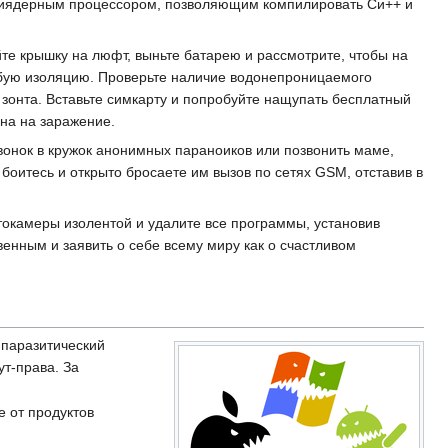
льтиядерным процессором, позволяющим компилировать Си++ и
йте крышку на люфт, выньте батарею и рассмотрите, чтобы на
бую изоляцию. Проверьте наличие водонепроницаемого
й зонта. Вставьте симкарту и попробуйте нащупать бесплатный
на на заражение.
звонок в кружок анонимных параноиков или позвонить маме,
 боитесь и открыто бросаете им вызов по сетях GSM, отставив в
окамеры изолентой и удалите все программы, установив
нным и заявить о себе всему миру как о счастливом
 паразитический
ут-права. За
е от продуктов