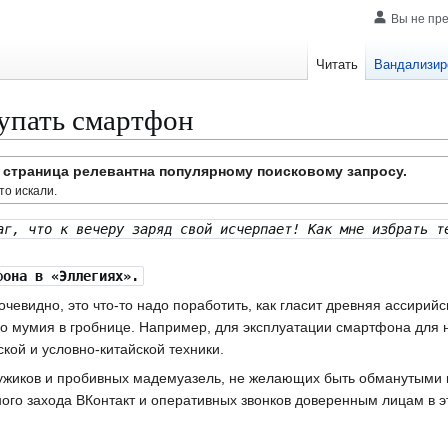
Вы не пр
Читать
Вандализир
упать смартфон
страница релевантна популярному поисковому запросу.
то искали.
аг, что к вечеру заряд свой исчерпает! Как мне избрать т
она в «Эллегиях».
очевидно, это что-то надо поработить, как гласит древняя ассирий
о мумия в гробнице. Например, для эксплуатации смартфона для 
кой и условно-китайской техники.
 мужиков и пробивных мадемуазель, не желающих быть обманутыми 
ного захода ВКонтакт и оперативных звонков доверенным лицам в 