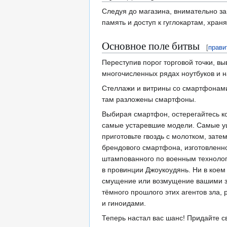
Следуя до магазина, внимательно за
память и доступ к гуглокартам, хр
Основное поле битвы
[
прави
Переступив порог торговой точки, в
многочисленных рядах ноутбуков и н
Стеллажи и витрины со смартфонами 
там разложены смартфоны.
Выбирая смартфон, остерегайтесь ко
самые устаревшие модели. Самые уш
приготовьте гвоздь с молотком, зат
брендового смартфона, изготовленног
штампованного по военным технолог
в провинции Джоукоудянь. Ни в коем 
смущение или возмущение вашими за
тёмного прошлого этих агентов зла,
и гиноидами.
Теперь настал вас шанс! Придайте с