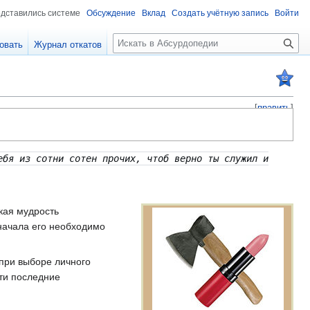
едставились системе
Обсуждение
Вклад
Создать учётную запись
Войти
П
овать
Журнал откатов
о
и
с
к
[
править
]
ебя из сотни сотен прочих, чтоб верно ты служил и
ская мудрость
начала его необходимо
при выборе личного
эти последние