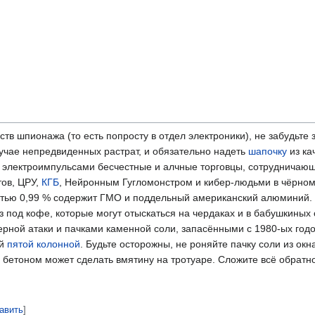
тв шпионажа (то есть попросту в отдел электроники), не забудьте 
лучае непредвиденных растрат, и обязательно надеть
шапочку
из ка
и электроимпульсами бесчестные и алчные торговцы, сотрудничаю
тов, ЦРУ,
КГБ
, Нейронным Гугломонстром и кибер-людьми в чёрно
ностью 0,99 % содержит ГМО и поддельный американский алюминий.
 под кофе, которые могут отыскаться на чердаках и в бабушкиных 
рной атаки и пачками каменной соли, запасёнными с 1980-ых годо
ий
пятой колонной
. Будьте осторожны, не роняйте пачку соли из окна
бетоном может сделать вмятину на тротуаре. Сложите всё обратно
авить
]