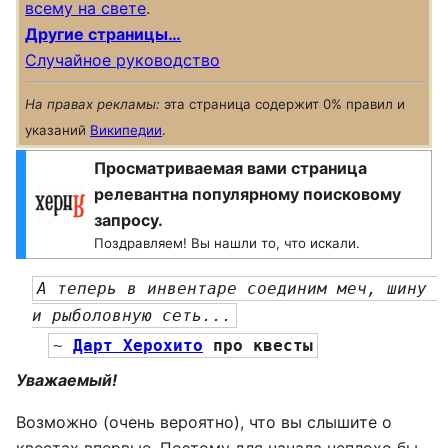
всему на свете
.
Другие страницы…
Случайное руководство
На правах рекламы:
эта страница содержит 0% правил и
указаний
Википедии
.
Просматриваемая вами страница
релевантна популярному поисковому
запросу.
Поздравляем! Вы нашли то, что искали.
А теперь в инвентаре соединим меч, шину 
и рыболовную сеть...
~ 
Дарт Херохито
 про квесты
Уважаемый!
Возможно (очень вероятно), что вы слышите о
квестах впервые. Поэтому для начала неплохо бы