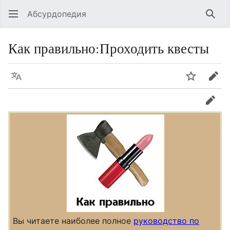
Абсурдопедия
Най
Как правильно
:
Проходить квесты
Язык
Шпионит
Пра
прав
Вы читаете наиболее полное
руководство по