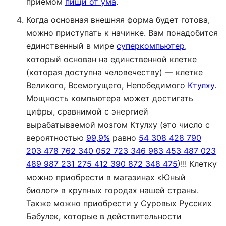
приёмом
пищи от ума
.
Когда основная внешняя форма будет готова,
можно приступать к начинке. Вам понадобится
единственный в мире
суперкомпьютер
,
который основан на единственной клетке
(которая доступна человечеству) — клетке
Великого, Всемогущего, Непобедимого
Ктулху
.
Мощность компьютера может достигать
цифры, сравнимой с энергией
вырабатываемой мозгом Ктулху (это число с
вероятностью
99,9%
равно
54 308 428 790
203 478 762 340 052 723 346 983 453 487 023
489 987 231 275 412 390 872 348 475
)!!! Клетку
можно приобрести в магазинах «Юный
биолог» в крупных городах нашей страны.
Также можно приобрести у Суровых Русских
Бабулек, которые в действительности