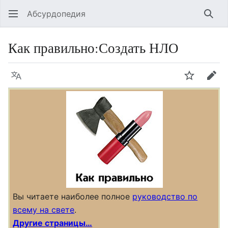
Абсурдопедия
Най
Как правильно
:
Создать НЛО
Язык
Шпионит
Пра
Вы читаете наиболее полное
руководство по
всему на свете
.
Другие страницы…