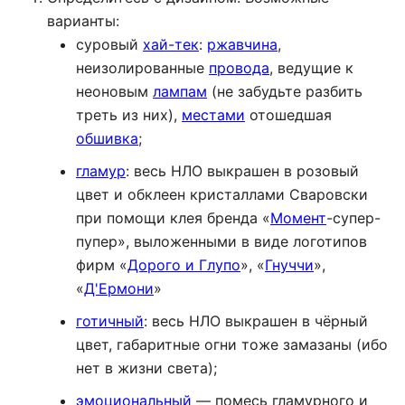
варианты:
суровый
хай-тек
:
ржавчина
,
неизолированные
провода
, ведущие к
неоновым
лампам
(не забудьте разбить
треть из них),
местами
отошедшая
обшивка
;
гламур
: весь НЛО выкрашен в розовый
цвет и обклеен кристаллами Сваровски
при помощи клея бренда «
Момент
-супер-
пупер», выложенными в виде логотипов
фирм «
Дорого и Глупо
», «
Гнуччи
»,
«
Д'Ермони
»
готичный
: весь НЛО выкрашен в чёрный
цвет, габаритные огни тоже замазаны (ибо
нет в жизни света);
эмоциональный
— помесь гламурного и