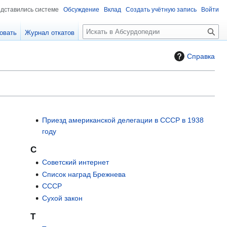
едставились системе
Обсуждение
Вклад
Создать учётную запись
Войти
П
овать
Журнал откатов
о
и
Справка
с
к
Приезд американской делегации в СССР в 1938
году
С
Советский интернет
Список наград Брежнева
СССР
Сухой закон
Т