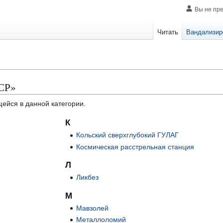
Вы не пр
Читать
Вандализир
ССР»
щейся в данной категории.
К
Кольский сверхглубокий ГУЛАГ
Космическая расстрельная станция
Л
Ликбез
М
Мавзолей
Металлоломий