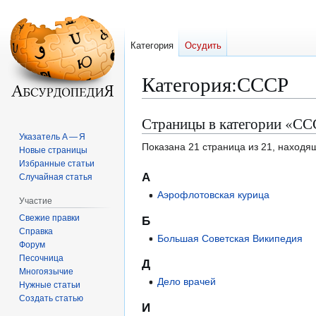
Категория
Осудить
Категория
:
СССР
Страницы в категории «С
Перейти
Перейти
к
к
Указатель А — Я
Показана 21 страница из 21, находя
Новые страницы
навигации
поиску
Избранные статьи
А
Случайная статья
Аэрофлотовская курица
Участие
Свежие правки
Б
Справка
Большая Советская Википедия
Форум
Песочница
Д
Многоязычие
Дело врачей
Нужные статьи
Создать статью
И