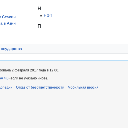
Н
НЭП
к Сталин
а в Азии
П
государства
ована 2 февраля 2017 года в 12:00.
A 4.0
(если не указано иное).
допедии
Отказ от безответственности
Мобильная версия