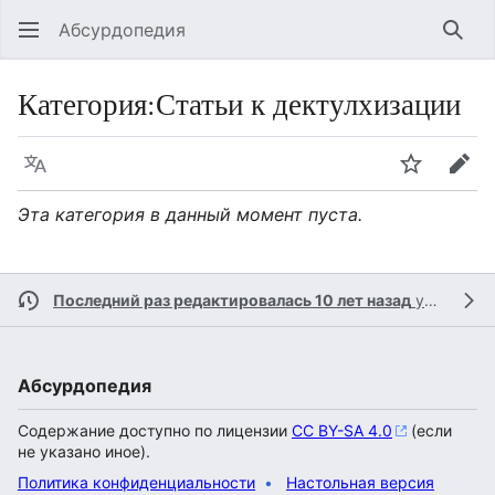
Абсурдопедия
Най
Категория
:
Статьи к дектулхизации
Язык
Шпионит
Пра
Эта категория в данный момент пуста.
Последний раз редактировалась 10 лет назад
участником
Абсурдопедия
Содержание доступно по лицензии
CC BY-SA 4.0
(если
не указано иное).
Политика конфиденциальности
Настольная версия