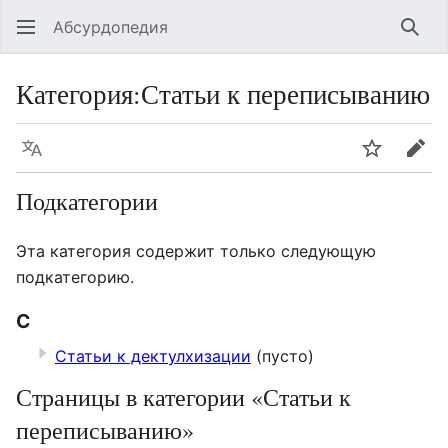
Абсурдопедия
Най
Категория
:
Статьи к переписыванию
Язык
Шпионит
Пра
Подкатегории
Эта категория содержит только следующую
подкатегорию.
С
Статьи к дектулхизации
(пусто)
Страницы в категории «Статьи к
переписыванию»