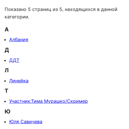
Показано 5 страниц из 5, находящихся в данной
категории.
А
Албания
Д
ДДТ
Л
Линейка
Т
Участник:Тима Мурашко/Скример
Ю
Юля Савичева