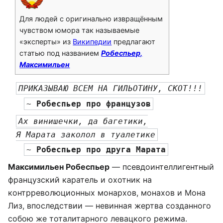
Для людей с оригинально извращённым
чувством юмора так называемые
«эксперты» из
Википедии
предлагают
статью под названием
Робеспьер,
Максимильен
ПРИКАЗЫВАЮ ВСЕМ НА ГИЛЬОТИНУ, СКОТ!!!
~ 
Робеспьер
 про французов
Ах винишечки, да багетики,
Я Марата заколол в туалетике
~ 
Робеспьер
 про друга Марата
Максимильен Робеспьер
— псевдоинтеллигентный
французский каратель и охотник на
контрреволюционных монархов, монахов и Мона
Лиз, впоследствии — невинная жертва созданного
собою же тоталитарного левацкого режима.