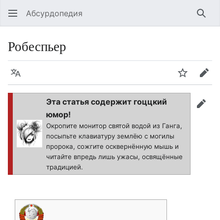
Абсурдопедия
Най
Робеспьер
Язык
Шпионит
Пра
Эта статья содержит гоццкий
прав
юмор!
Окропите монитор святой водой из Ганга,
посыпьте клавиатуру землёю с могилы
пророка, сожгите осквернённую мышь и
читайте впредь лишь ужасы, освящённые
традицией.