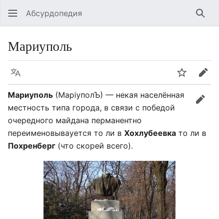
Абсурдопедия
Най
Мариуполь
Язык
Шпионит
Пра
Мариуполь
(МаріуполЪ) — некая населённая
прав
местность типа города, в связи с победой
очередного майдана перманентно
переименовывауется то ли в
Хохлубеевка
то ли в
Похренберг
(что скорей всего).