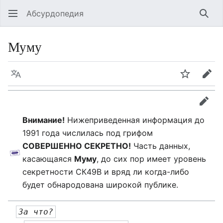
Абсурдопедия
Най
Муму
Язык
Шпионит
Пра
прав
Внимание!
Нижеприведенная информация до
1991 года числилась под грифом
СОВЕРШЕННО СЕКРЕТНО!
Часть данных,
касающаяся
Муму
, до сих пор имеет уровень
секретности СК49В и вряд ли когда-либо
будет обнародована широкой публике.
За что?