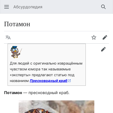
Абсурдопедия
Най
Потамон
Язык
Шпионит
Пра
прав
Для людей с оригинально извращённым
чувством юмора так называемые
«эксперты» предлагают статью под
названием
Пресноводный краб
Потамон
— пресноводный краб.