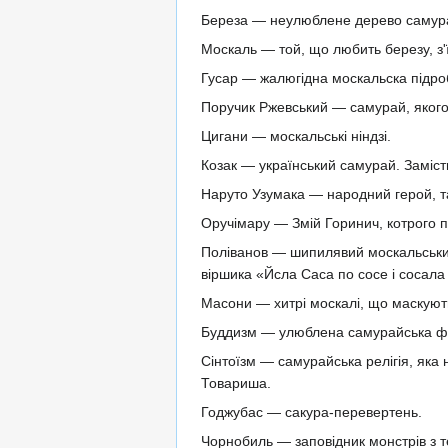
Береза — неулюблене дерево самур
Москаль — той, що любить березу, з'ї
Гусар — жалюгідна москальска підро
Поручик Ржевський — самурай, якого
Цигани — москальські ніндзі.
Козак — український самурай. Замість
Наруто Узумака — народний герой, та
Оручімару — Змій Горинич, котрого 
Поліванов — шипилявий москальський 
віршика «Йсла Саса по сосе і сосала 
Масони — хитрі москалі, що маскують
Буддизм — улюблена самурайська філ
Сінтоїзм — самурайська релігія, яка
Товариша.
Годжубас — сакура-перевертень.
Чорнобиль — заповідник монстрів з 