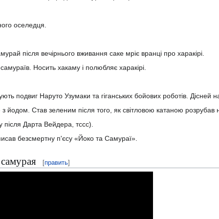
ного оселедця.
урай після вечірнього вживання саке мріє вранці про харакірі.
амураїв. Носить хакаму і полюбляє харакірі.
ть подвиг Наруто Узумаки та гіганських бойових роботів. Дісней н
 з йодом. Став зеленим після того, як світловою катаною розрубав н
 після Дарта Вейдера, тссс).
сав безсмертну п'єсу «Йоко та Самураї».
 самурая
[
править
]