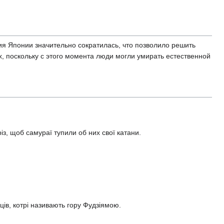
ия Японии значительно сократилась, что позволило решить
, поскольку с этого момента люди могли умирать естественной
з, щоб самураї тупили об них свої катани.
ців, котрі називають гору Фудзіямою.