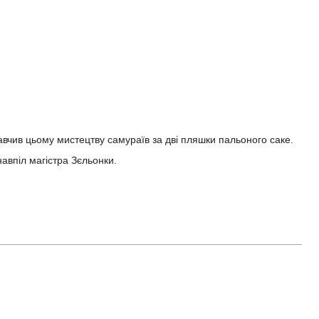
авчив цьому мистецтву самураїв за дві пляшки пальоного саке.
авпіл магістра Зєльонки.