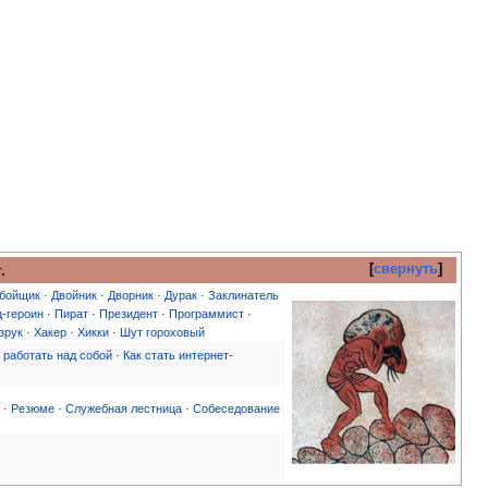
.
свернуть
бойщик
·
Двойник
·
Дворник
·
Дурак
·
Заклинатель
-героин
·
Пират
·
Президент
·
Программист
·
зрук
·
Хакер
·
Хикки
·
Шут гороховый
 работать над собой
·
Как стать интернет-
) ·
Резюме
·
Служебная лестница
·
Собеседование