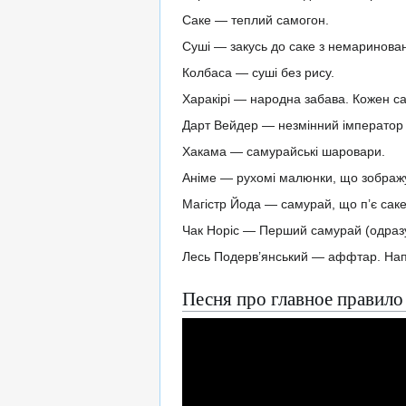
Саке — теплий самогон.
Суші — закусь до саке з немаринова
Колбаса — суші без рису.
Харакірі — народна забава. Кожен сам
Дарт Вейдер — незмінний імператор с
Хакама — самурайські шаровари.
Аніме — рухомі малюнки, що зображую
Магістр Йода — самурай, що п’є саке
Чак Норіс — Перший самурай (одразу
Лесь Подерв’янський — аффтар. Напи
Песня про главное правило