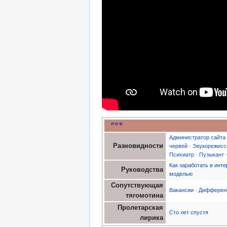
п
·
о
·
в
Администратор сайта
Разновидности
червей
·
Звукорежисс
Психиатр
·
Пузыкант
Как заработать в инте
Руководства
моделью
Сопутствующая
Вакансии
·
Дифференц
тягомотина
Пролетарская
Сто лет спустя
лирика