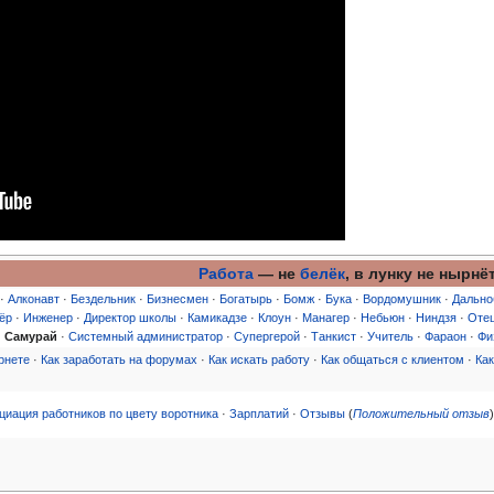
Работа
— не
белёк
, в лунку не нырнёт
·
Алконавт
·
Бездельник
·
Бизнесмен
·
Богатырь
·
Бомж
·
Бука
·
Вордомушник
·
Дально
ёр
·
Инженер
·
Директор школы
·
Камикадзе
·
Клоун
·
Манагер
·
Небьюн
·
Ниндзя
·
Отец
·
Самурай
·
Системный администратор
·
Супергерой
·
Танкист
·
Учитель
·
Фараон
·
Фи
рнете
·
Как заработать на форумах
·
Как искать работу
·
Как общаться с клиентом
·
Как
иация работников по цвету воротника
·
Зарплатий
·
Отзывы
(
Положительный отзыв