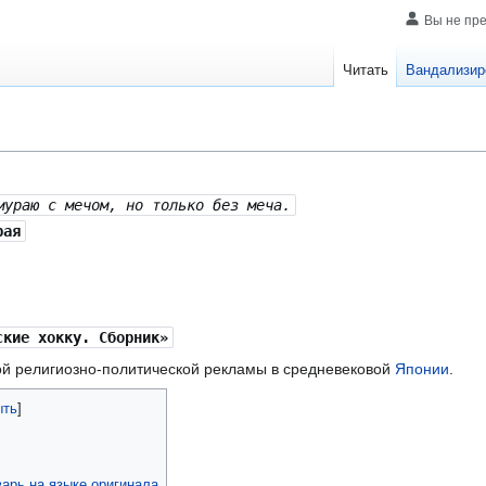
Вы не пр
Читать
Вандализир
мураю с мечом, но только без меча.
рая
ские хокку. Сборник»
й религиозно-политической рекламы в средневековой
Японии
.
арь на языке оригинала