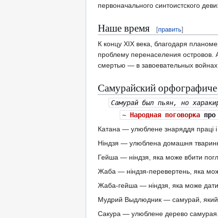
первоначального синтоистского де
Наше время
[
править
]
К концу XIX века, благодаря планом
проблему перенаселения островов. А
смертью — в завоевательных войнах
Самурайский орфографичес
Самурай был пьян, но хараки
~
Народная поговорка
про 
Катана — улюблене знаряддя праці і 
Ніндзя — улюблена домашня тварин
Гейша — ніндзя, яка може вбити пог
Жаба — ніндзя-перевертень, яка мо
Жаба-гейша — ніндзя, яка може дати 
Мудрий Выдлюдник — самурай, який п'
Сакура — улюблене дерево самурая