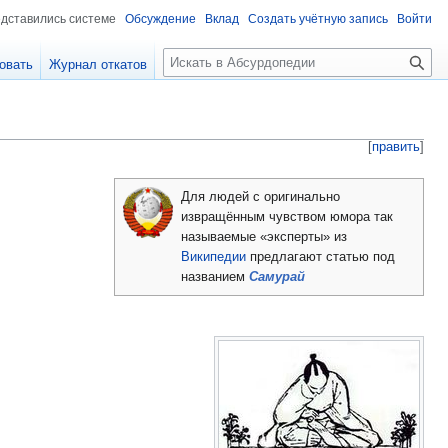
едставились системе
Обсуждение
Вклад
Создать учётную запись
Войти
П
овать
Журнал откатов
о
и
с
к
[
править
]
Для людей с оригинально
извращённым чувством юмора так
называемые «эксперты» из
Википедии
предлагают статью под
названием
Самурай