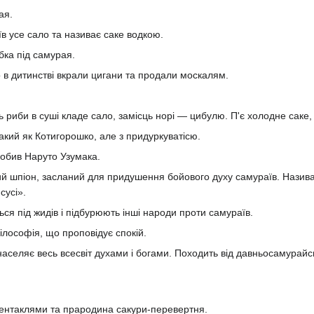
ая.
в усе сало та називає саке водкою.
бка під самурая.
 в дитинстві вкрали цигани та продали москалям.
 риби в суші кладе сало, замісць норі — цибулю. П'є холодне саке, 
кий як Котигорошко, але з придуркуватicю.
побив Наруто Узумака.
шпіон, засланий для придушення бойового духу самураїв. Називає 
сусі».
ся під жидів і підбурюють інші народи проти самураїв.
ософія, що проповідує спокiй.
 населяє весь всесвіт духами і богами. Походить від давньосамурай
тентаклями та прародина сакури-перевертня.