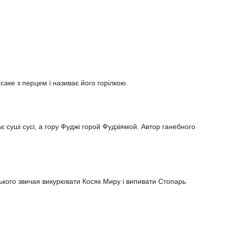
саке з перцем і називає його горілкою.
суші сусі, а гору Фуджі горой Фудзіямой. Автор ганебного
ського звичая викурювати Косяк Миру і випивати Стопарь