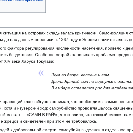
ая ситуация на островах складывалась критически. Самоизоляция 
 до нас данным переписи, к 1367 году в Японии насчитывалось до
вного фактора регулирования численности населения, привело к де
лись бездетными. Особенно острой становилась проблема продовол
 ХIV века Харуки Токугава:
Шум во дворе, веселье и гам.
Двенадцатый сын не вернулся с охоты:
В амбаре останется рис для младенцев
 и правящий класс сёгунов понимал, что необходимы самые решите
, хотя и изуверский ход: самоубийство провозглашалось священ
ный слоган — «САМИ В РАЙ!», что значило, что каждый сможет сам
ие жрецов и свидетелей при этом не требовалось.
юдей к добровольной смерти, самоубийц выделяли в отдельное при