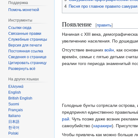
Поддержка
4
Песня про главное правило самурая
Помочь монеткой
Инструменты
Появление
[
править
]
Ссылки сюда
Связанные правки
Начиная с ХIII века, демографическ
Служебные страницы
увеличению населения. По дошедшим
Версия для печати
Отсутствие внешних
войн
, как осно
Постоянная ссылка
времён, семьи с пятью детьми счита
Сведения о странице
Цитировать страницу
реалии того периода знаменитый поэт
Развернуть всё
На других языках
Ελληνικά
English
British English
Suomi
Голодные бунты сотрясали острова,
Français
предпринял единственно правильный
Italiano
рай
. Чуть позже даже возник реклам
日本語
самоубийство (
харакири
). Присутств
한국어
Polski
Чтобы привлечь как можно больше л