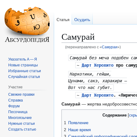
Статья
Осудить
Самурай
(перенаправлено с «
Самураи
»)
Перейти
Перейти
Самурай без меча подобен са
Указатель А — Я
к
к
~
Дарт Херохито
про саму
Новые страницы
навигации
поиску
Избранные статьи
Наркотики, гейши,
Случайная статья
Цунами, сакэ, харакири —
Участие
Вот что нас губит.
Свежие правки
~
Дарт Херохито
. «Лириче
Справка
Самурай
— жертва недобросовестно
Форум
Песочница
Содержание
Многоязычие
1
Появление
Нужные статьи
Создать статью
2
Наше время
3
Самурайский орфографический слов