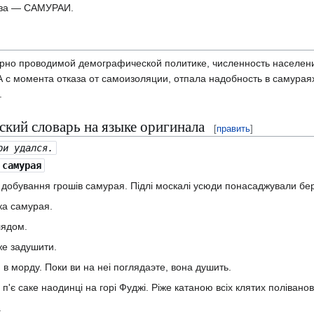
виза — САМУРАИ.
ерно проводимой демографической политике, численность населен
 с момента отказа от самоизоляции, отпала надобность в самураях
.
кий словарь на языке оригинала
[
править
]
ри удался.
самурая
добування грошів самурая. Підлі москалі усюди понасаджували бері
ка самурая.
лядом.
же задушити.
в морду. Поки ви на неi поглядаэте, вона душить.
є саке наодинці на горі Фуджі. Ріже катаною всіх клятих поліванов
.