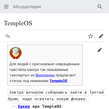
Абсурдопедия
Най
TempleOS
Язык
Шпионит
Пра
прав
Для людей с оригинально извращённым
чувством юмора так называемые
«эксперты» из
Википедии
предлагают
статью под названием
TempleOS
Завтра вечером собираюсь зайти в Третий 
Храм, надо освятить новую флешку.
~ 
Хакер
 про TempleOS