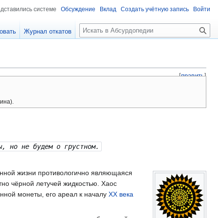
едставились системе
Обсуждение
Вклад
Создать учётную запись
Войти
П
овать
Журнал откатов
о
и
с
к
[
править
]
ина).
ы, но не будем о грустном.
ённой жизни противологично являющаяся
но чёрной летучей жидкостью. Хаос
нной монеты, его ареал к началу
XX века