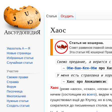
Статья
Осудить
Хаос
Перейти
Перейти
Статья не кошерна.
к
к
Совет раввинов главной сина
Указатель А — Я
навигации
поиску
Эта статья НЕ кошерна! Право
Новые страницы
Избранные статьи
Свежо предание, а верится с
Случайная статья
~
Оби-Ван-Кен-Оби
про Ха
Участие
У меня есть страховка и хор
Свежие правки
~
Хаос
про Апокалипсис
Справка
Форум
Хаос
(реже «аосх», «схао», «осха»
Песочница
ничем (состоящим из
всего
), видом 
Многоязычие
существовал ещё до Ктулху, но в сле
Нужные статьи
сократился до письменных столов, 
Создать статью