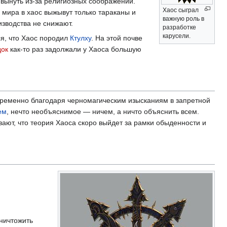
 вынуть из-за религиозных соображений.
Хаос сыграл
 мира в хаос выжывут только тараканы и
важную роль в
зводства не снижают.
разработке
карусели.
тся, что Хаос породил
Ктулху
. На этой почве
ок
как-то раз задолжали у Хаоса большую
временно благодаря черномагическим изысканиям в запретной
ем
, нечто необъяснимое — ничем, а ничто объяснить всем.
ивают, что теория Хаоса скоро выйдет за рамки обыденности и
ничтожить