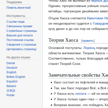
Чтобы Хаос не вытекал из
чёрных ды
Поддержка
Однако, прогрессивные учёные ссы
Помочь монеткой
китайцы, торгующие дешёвыми аквал
Инструменты
Отцом Хаоса считается
Квантовая Н
Ссылки сюда
он неоднократно судился с
Говардо
Связанные правки
кучу денег и до сих пор не собирают
Служебные страницы
Версия для печати
Теория Хаоса
Постоянная ссылка
[
править
]
Сведения о странице
Основной постулаты:
Лоренц
породил
Цитировать страницу
области математики. Теория Хаоса 
На других языках
Соответственно, только благодаря ей
Dansk
станет Теорий Сохи.
Deutsch
English
Замечательные свойства Ха
British English
Español
Хаос состоит из тефтелей и мака
Italiano
Так, как Хаос породил Всё, а Всё
日本語
У Хаоса есть
лопата
— ей он може
Polski
У Хаоса только один глаз — второ
Вопреки мнению, что победить Х