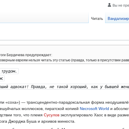
Вы не пр
Читать
Вандализир
гоги Бердичева предупреждает:
верным евреям нельзя читать эту статью (правда, только в присутствии равв
 трудом.
ос
оший адвокат! Правда, не такой хороший, как у бывшей жен
 или «соха») — трансцендентно-парадоксальная форма неодушевл
чешуйчатых моллюсков, пиратской копией
Necrosoft World
и абсолют
дствии того, что племя
Сусулов
эксплуатировало Хаос в виде разме
мозга Джорджа Буша и архивов минюста.