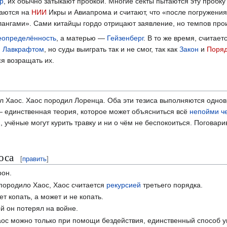
р
, их обычно затыкают пробкой. Многие секты пытаются эту пробку
лаются на
НИИ
Икры и Авиапрома и считают, что «после погружения
ангами». Сами китайцы гордо отрицают заявление, но темпов прои
еопределённость
, а матерью —
Гейзенберг
. В то же время, считае
м Лавкрафтом
, но суды выиграть так и не смог, так как
Закон
и
Поряд
ся возращать их.
 Хаос. Хаос породил Лоренца. Оба эти тезиса выполняются одно
— единственная теория, которое может объясниться всё
непойми ч
, учёные могут курить травку и ни о чём не беспокоиться. Поговар
оса
[
править
]
рон.
 породило Хаос, Хаос считается
рекурсией
третьего порядка.
т копать, а может и не копать.
й он потерял на войне.
аос можно только при помощи бездействия, единственный способ у