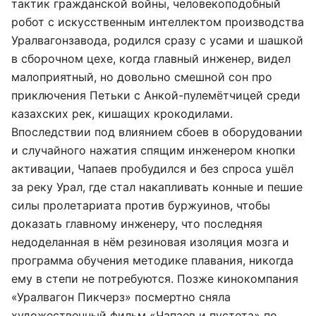
тактик гражданской войны, человекоподобный
робот с искусственным интеллектом производства
Уралвагонзавода, родился сразу с усами и шашкой
в сборочном цехе, когда главный инженер, видел
малоприятный, но довольно смешной сон про
приключения Петьки с Анкой-пулемётчицей среди
казахских рек, кишащих крокодилами.
Впоследствии под влиянием сбоев в оборудовании
и случайного нажатия спящим инженером кнопки
активации, Чапаев пробудился и без спроса ушёл
за реку Урал, где стал накапливать конные и пешие
силы пролетариата против буржуинов, чтобы
доказать главному инженеру, что последняя
недоделанная в нём резиновая изоляция мозга и
программа обучения методике плавания, никогда
ему в степи не потребуются. Позже кинокомпания
«Уралвагон Пикчерз» посмертно сняла
художественный фильм «Чапаев и пустота» по