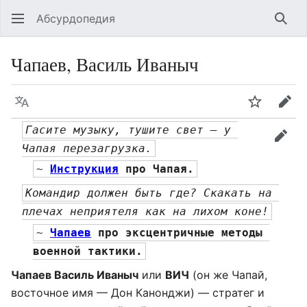
Абсурдопедия
Най
Чапаев, Василь Иваныч
Язык
Шпионит
Пра
Гасите музыку, тушите свет — у 
прав
Чапая перезагрузка.
~ 
Инструкция
 про Чапая.
Командир должен быть где? Скакать на 
плечах неприятеля как на лихом коне!
~ 
Чапаев
 про эксцентричные методы 
военной тактики.
Чапаев Василь Иваныч
или
ВИЧ
(он же Чапай,
восточное имя — Дон Канонджи) — стратег и