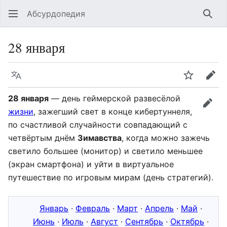
Абсурдопедия
Най
28 января
Язык
Шпионит
Пра
28 января
— день геймерской развесёлой
прав
жизни
, зажегший свет в конце кибертуннеля,
по счастливой случайности совпадающий с
четвёртым днём
Зимавства
, когда можно зажечь
светило большее (монитор) и светило меньшее
(экран смартфона) и уйти в виртуальное
путешествие по игровым мирам (день стратегий).
Январь
·
Февраль
·
Март
·
Апрель
·
Май
·
Июнь
·
Июль
·
Август
·
Сентябрь
·
Октябрь
·