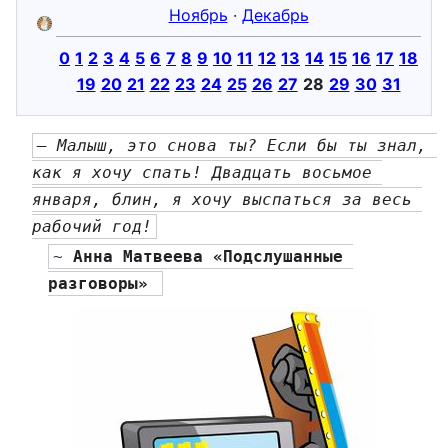
Ноябрь
·
Декабрь
0
1
2
3
4
5
6
7
8
9
10
11
12
13
14
15
16
17
18
19
20
21
22
23
24
25
26
27
28
29
30
31
— Малыш, это снова ты? Если бы ты знал, 
как я хочу спать! Двадцать восьмое 
января, блин, я хочу выспаться за весь 
рабочий год!
~ 
Анна Матвеева «Подслушанные 
разговоры» 