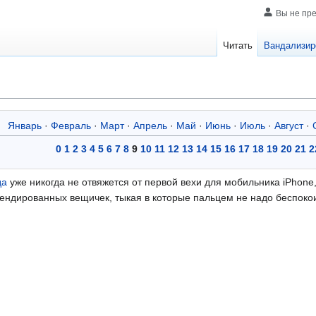
Вы не пр
Читать
Вандализир
Январь
·
Февраль
·
Март
·
Апрель
·
Май
·
Июнь
·
Июль
·
Август
·
0
1
2
3
4
5
6
7
8
9
10
11
12
13
14
15
16
17
18
19
20
21
2
да
уже никогда не отвяжется от первой вехи для мобильника iPhone
ендированных вещичек, тыкая в которые пальцем не надо беспокоит