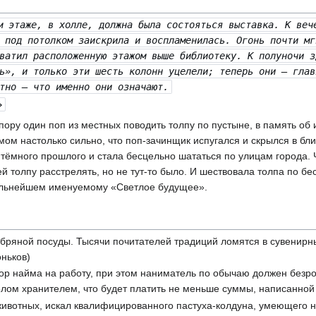
м этаже, в холле, должна была состояться выставка. К веч
 под потолком заискрила и воспламенилась. Огонь почти мг
ватил расположенную этажом выше библиотеку. К полуночи з
ь», и только эти шесть колонн уцелели; теперь они — глав
тно — что именно они означают.
»
ру один поп из местных поводить толпу по пустыне, в память об
ом настолько сильно, что поп-зачинщик испугался и скрылся в бл
тёмного прошлого и стала бесцельно шататься по улицам города. 
ей толпу расстрелять, но не тут-то было. И шествовала толпа по 
дальнейшем именуемому «Светлое будущее».
ебряной посуды. Тысячи почитателей традиций ломятся в сувенирны
ньков)
ор найма на работу, при этом наниматель по обычаю должен безро
гелом хранителем, что будет платить не меньше суммы, написанно
 животных, искал квалифицированного пастуха-колдуна, умеющего