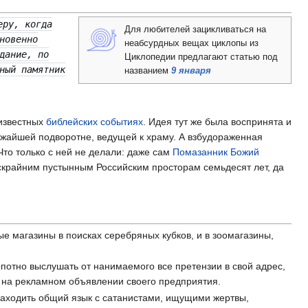
еру, когда
Для любителей зацикливаться на
новенно
неабсурдных вещах циклопы из
дание, по
Циклопедии предлагают статью под
ный памятник
названием
9 января
 известных
библейских событиях
. Идея тут же была воспринята и
ижайшей подворотне, ведущей к храму. А взбудораженная
Что только с ней не делали: даже сам
Помазанник Божий
бескрайним пустынным Российским просторам семьдесят лет, да
е магазины в поисках серебряных кубков, и в зоомагазины,
потно выслушать от нанимаемого все претензии в свой адрес,
й на рекламном объявлении своего предприятия.
 находить общий язык с сатанистами, ищущими жертвы,