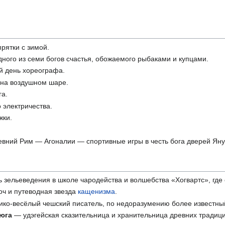
рятки с зимой.
ного из семи богов счастья, обожаемого рыбаками и купцами.
 день хореографа.
 на воздушном шаре.
га.
 электричества.
жки.
евний Рим — Агоналии — спортивные игры в честь бога дверей Яну
зельеведения в школе чародейства и волшебства «Хогвартс», где
ч и путеводная звезда
кащенизма
.
ико-весёлый чешский писатель, по недоразумению более известный
зюга
— удэгейская сказительница и хранительница древних традиций