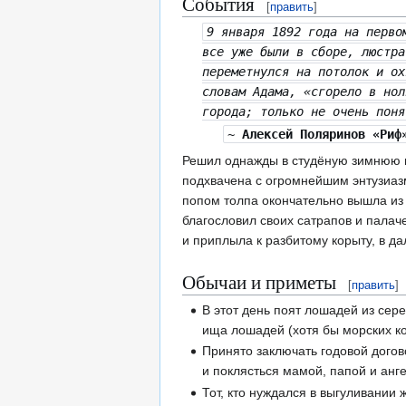
События
[
править
]
9 января 1892 года на перво
все уже были в сборе, люстра
переметнулся на потолок и ох
словам Адама, «сгорело в нол
города; только не очень поня
~
Алексей Поляринов «Риф
Решил однажды в студёную зимнюю по
подхвачена с огромнейшим энтузиазм
попом толпа окончательно вышла из 
благословил своих сатрапов и палач
и приплыла к разбитому корыту, в 
Обычаи и приметы
[
править
]
В этот день поят лошадей из сер
ища лошадей (хотя бы морских ко
Принято заключать годовой догов
и поклясться мамой, папой и ан
Тот, кто нуждался в выгуливании