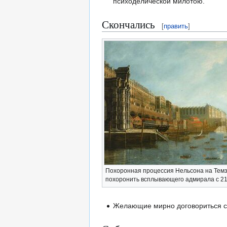
психоделической милотою.
Скончались
[
править
]
Похоронная процессия Нельсона на Темзе
похоронить всплывающего адмирала с 21
Желающие мирно договориться с 