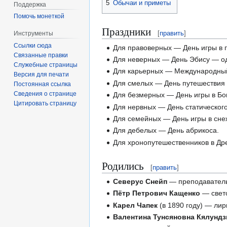
5
Обычаи и приметы
Поддержка
Помочь монеткой
Праздники
[
править
]
Инструменты
Ссылки сюда
Для правоверных — День игры в п
Связанные правки
Для неверных — День Эбису — од
Служебные страницы
Для карьерных — Международный
Версия для печати
Для смелых — День путешествия
Постоянная ссылка
Сведения о странице
Для безмерных — День игры в Бо
Цитировать страницу
Для нервных — День статического
Для семейных — День игры в сне
Для дебелых — День абрикоса.
Для хронопутешественников в Др
Родились
[
править
]
Северус Снейп
— преподаватель 
Пëтр Петрович Кащенко
— свето
Карел Чапек
(в 1890 году) — лир
Валентина Тунсяновна Кялунд