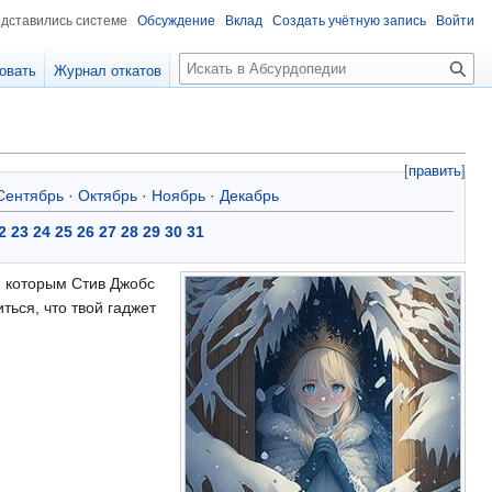
едставились системе
Обсуждение
Вклад
Создать учётную запись
Войти
П
овать
Журнал откатов
о
и
с
к
[
править
]
Сентябрь
·
Октябрь
·
Ноябрь
·
Декабрь
2
23
24
25
26
27
28
29
30
31
, которым Стив Джобс
ься, что твой гаджет