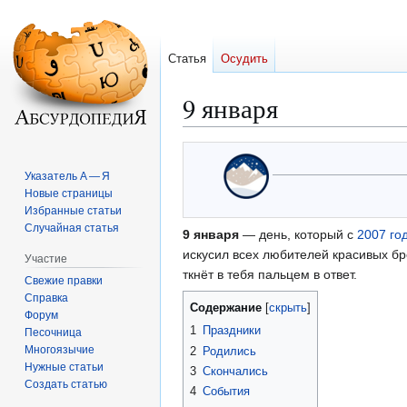
Статья
Осудить
9 января
Перейти
Перейти
к
к
Указатель А — Я
навигации
поиску
Новые страницы
Избранные статьи
Случайная статья
9 января
— день, который с
2007 го
искусил всех любителей красивых бр
Участие
ткнёт в тебя пальцем в ответ.
Свежие правки
Справка
Содержание
Форум
1
Праздники
Песочница
Многоязычие
2
Родились
Нужные статьи
3
Скончались
Создать статью
4
События