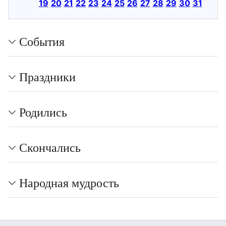
19
20
21
22
23
24
25
26
27
28
29
30
31
События
Праздники
Родились
Скончались
Народная мудрость