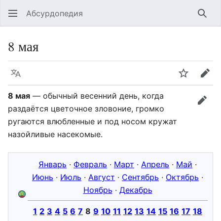
Абсурдопедия
Най
8 мая
Язык
Шпионит
Пра
8 мая
— обычный весенний день, когда
прав
раздаётся цветочное зловоние, громко
ругаются влюбленные и под носом кружат
назойливые насекомые.
Январь
·
Февраль
·
Март
·
Апрель
·
Май
·
Июнь
·
Июль
·
Август
·
Сентябрь
·
Октябрь
·
Ноябрь
·
Декабрь
1
2
3
4
5
6
7
8
9
10
11
12
13
14
15
16
17
18