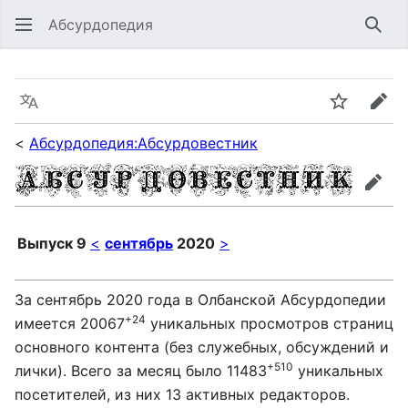
Абсурдопедия
Най
Язык
Шпионит
Пра
<
Абсурдопедия:Абсурдовестник
прав
Выпуск 9
<
сентябрь
2020
>
За сентябрь 2020 года в Олбанской Абсурдопедии
+24
имеется 20067
уникальных просмотров страниц
основного контента (без служебных, обсуждений и
+510
лички). Всего за месяц было 11483
уникальных
посетителей, из них 13 активных редакторов.