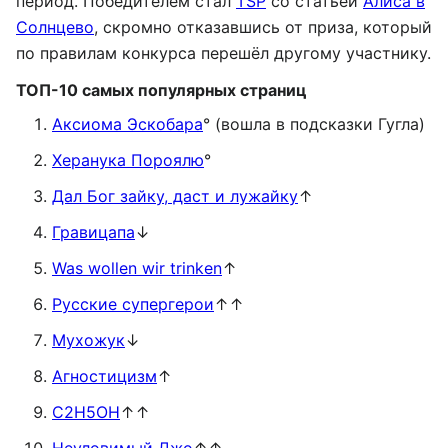
период. Победителем стал
TSP
со статьёй
Алиса в
Солнцево
, скромно отказавшись от приза, который
по правилам конкурса перешёл другому участнику.
ТОП-10 самых популярных страниц
Аксиома Эскобара
° (вошла в подсказки Гугла)
Херанука Пороялю
°
Дал Бог зайку, даст и лужайку
↑
Гравицапа
↓
Was wollen wir trinken
↑
Русские супергерои
↑↑
Мухожук
↓
Агностицизм
↑
C2H5OH
↑↑