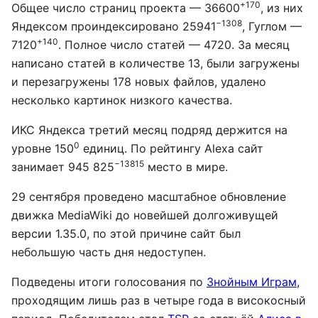
+170
Общее число страниц проекта — 36600
, из них
−1308
Яндексом проиндексировано 25941
, Гуглом —
+140
7120
. Полное число статей — 4720. За месяц
написано статей в количестве 13, были загружены
и перезагружены 178 новых файлов, удалено
несколько картинок низкого качества.
ИКС Яндекса третий месяц подряд держится на
0
уровне 150
единиц. По рейтингу Alexa сайт
−13815
занимает 945 825
место в мире.
29 сентября проведено масштабное обновление
движка MediaWiki до новейшей долгоживущей
версии 1.35.0, по этой причине сайт был
небольшую часть дня недоступен.
Подведены итоги голосования по
Знойным Играм
,
проходящим лишь раз в четыре года в високосный