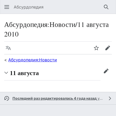
Абсурдопедия
Най
Абсурдопедия
:
Новости/11 августа
2010
Язык
Шпионит
Пра
<
Абсурдопедия:Новости
11 августа
прав
Последний раз редактировалась 4 года назад
участником